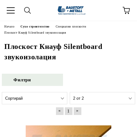
Начало
Сухо строителство
Специални плоскости
Плоскост Кнауф Silentboard звукоизолация
Плоскост Кнауф Silentboard
звукоизолация
Филтри
«
»
1