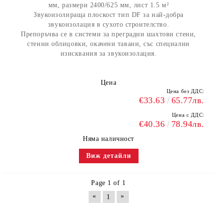
мм, размери 2400/625 мм, лист 1.5 м²
Звукоизолираща плоскост тип DF за най-добра
звукоизолация в сухото строителство.
Препоръчва се в системи за преградни шахтови стени,
стенни облицовки, окачени тавани, със специални
изисквания за звукоизолация.
Цена
Цена без ДДС:
€33.63
65.77лв.
Цена с ДДС:
€40.36
78.94лв.
Няма наличност
Виж детайли
Page 1 of 1
«
»
1