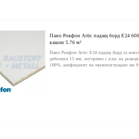
Пано Рокфон Artic падащ борд E24 60
кашон 5.76 м²
Пано Рокфон Artic E24 падащ борд за конс
дебелина 15 мм, негоримо с клас на реакц
100%, коефициент на звукопоглъщане αw 0,