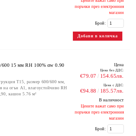
​Цените важат само при
поръчки през електронния
магазин
Брой:
0/600 15 мм RH 100% αw 0.90
Цена
Цена без ДДС:
€79.07
154.65лв.
трукция Т15, размер 600/600 мм,
Цена с ДДС:
ия на огън А1, влагоустойчиво RH
€94.88
185.57лв.
90, кашон 5.76 м²
В наличност
​Цените важат само при
поръчки през електронния
магазин
Брой: