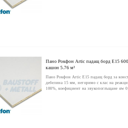
Пано Рокфон Artic падащ борд E15 60
кашон 5.76 м²
Пано Рокфон Artic E15 падащ борд за конс
дебелина 15 мм, негоримо с клас на реакц
100%, коефициент на звукопоглъщане αw 0,