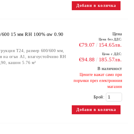
0/600 15 мм RH 100% αw 0.90
Цена
Цена без ДДС:
€79.07
154.65лв.
трукция Т24, размер 600/600 мм,
Цена с ДДС:
ия на огън А1, влагоустойчиво RH
€94.88
185.57лв.
90, кашон 5.76 м²
В наличност
​Цените важат само при
поръчки през електронния
магазин
Брой: