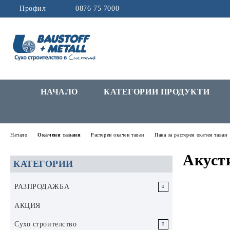
Профил
0876 75 7000
НАЧАЛО
КАТЕГОРИИ ПРОДУКТИ
Начало
Окачени тавани
Растерен окачен таван
Пана за растерен окачен таван
Акуст
КАТЕГОРИИ
РАЗПРОДАЖБА
РАЗПРОДАЖБА Инструменти и
АКЦИЯ
аксесоари
Сухо строителство