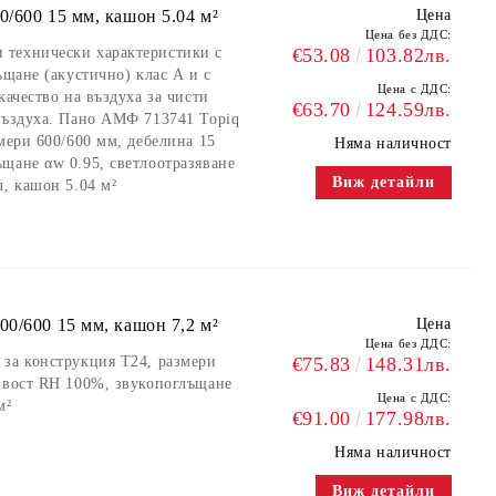
/600 15 мм, кашон 5.04 м²
Цена
Цена без ДДС:
 технически характеристики с
€53.08
103.82лв.
ъщане (акустично) клас А и с
Цена с ДДС:
качество на въздуха за чисти
€63.70
124.59лв.
 въздуха. Пано АМФ 713741 Topiq
мери 600/600 мм, дебелина 15
Няма наличност
щане αw 0.95, светлоотразяване
Виж детайли
л, кашон 5.04 м²
0/600 15 мм, кашон 7,2 м²
Цена
Цена без ДДС:
 за конструкция Т24, размери
€75.83
148.31лв.
чивост RH 100%, звукопоглъщане
Цена с ДДС:
м²
€91.00
177.98лв.
Няма наличност
Виж детайли