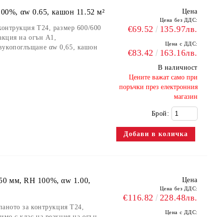
00%, αw 0.65, кашон 11.52 м²
Цена
Цена без ДДС:
контрукция Т24, размер 600/600
€69.52
135.97лв.
акция на огън А1,
Цена с ДДС:
вукопоглъщане αw 0,65, кашон
€83.42
163.16лв.
В наличност
​Цените важат само при
поръчки през електронния
магазин
Брой:
 50 мм, RH 100%, αw 1.00,
Цена
Цена без ДДС:
€116.82
228.48лв.
 паното за контрукция Т24,
Цена с ДДС:
имо с клас на реакция на огън