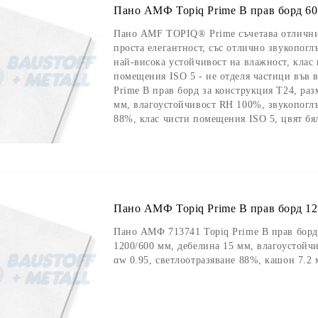
Пано АМФ Topiq Prime B прав борд 600
Пано AMF TOPIQ® Prime съчетава отлични
проста елегантност, със отлично звукопогл
най-висока устойчивост на влажност, клас 
помещения ISO 5 - не отделя частици във
Prime B прав борд за конструкция Т24, раз
мм, влагоустойчивост RH 100%, звукопоглъ
88%, клас чисти помещения ISO 5, цвят бя
Пано АМФ Topiq Prime B прав борд 120
Пано АМФ 713741 Topiq Prime B прав борд
1200/600 мм, дебелина 15 мм, влагоустой
αw 0.95, светлоотразяване 88%, кашон 7.2 