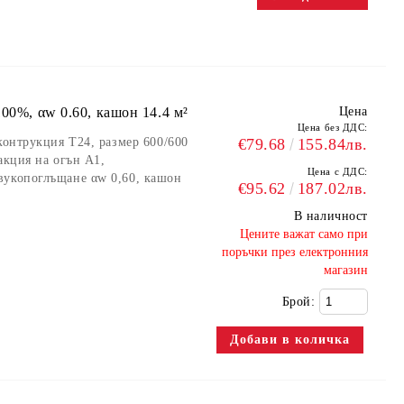
00%, αw 0.60, кашон 14.4 м²
Цена
Цена без ДДС:
контрукция Т24, размер 600/600
€79.68
155.84лв.
акция на огън А1,
Цена с ДДС:
вукопоглъщане αw 0,60, кашон
€95.62
187.02лв.
В наличност
​Цените важат само при
поръчки през електронния
магазин
Брой: