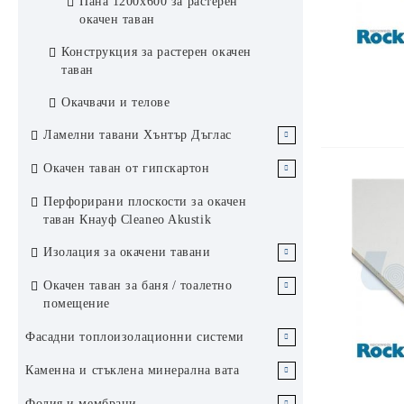
Пана 1200х600 за растерен
звукоизолация
окачен таван
Конструкция за растерен окачен
таван
Окачвачи и телове
Ламелни тавани Хънтър Дъглас
Алуминиев таван Хънтър Дъглас
Окачен таван от гипскартон
84R
Гипскартон за окачен таван
Перфорирани плоскости за окачен
Алуминиев таван Хънтър Дъглас
таван Кнауф Cleaneo Akustik
Конструкция за окачен таван от
200F
гипскартон
Изолация за окачени тавани
Аксесоари за окачен таван от
Стъклена вата за окачен таван
Окачен таван за баня / тоалетно
гипскартон
помещение
Каменна вата за окачен таван
Метален таван за баня Хънтър
Фасадни топлоизолационни системи
Дъглас
EPS стиропор / експандиран
Каменна и стъклена минерална вата
Метални пана за растерен таван
полистирен
Минерална вата за покриви
Фолия и мембрани