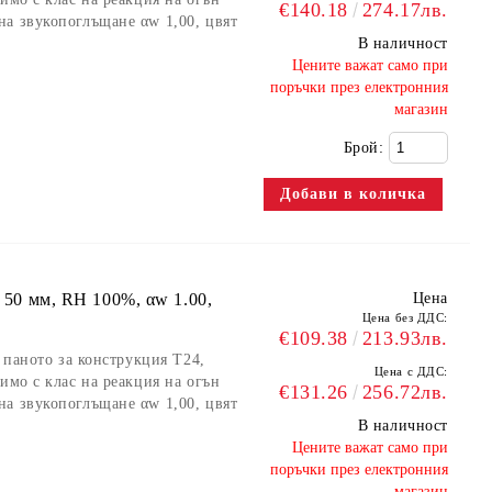
€140.18
274.17лв.
на звукопоглъщане αw 1,00, цвят
В наличност
​Цените важат само при
поръчки през електронния
магазин
Брой:
0 50 мм, RH 100%, αw 1.00,
Цена
Цена без ДДС:
€109.38
213.93лв.
а паното за конструкция Т24,
Цена с ДДС:
имо с клас на реакция на огън
€131.26
256.72лв.
на звукопоглъщане αw 1,00, цвят
В наличност
​Цените важат само при
поръчки през електронния
магазин