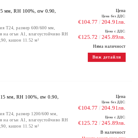
15 мм, RH 100%, αw 0.90,
Цена
Цена без ДДС:
€104.77
204.91лв.
ия Т24, размер 600/600 мм,
Цена с ДДС:
ия на огън А1, влагоустойчиво RH
€125.72
245.89лв.
90, кашон 11.52 м²
Няма наличност
Виж детайли
 15 мм, RH 100%, αw 0.90,
Цена
Цена без ДДС:
€104.77
204.91лв.
ия Т24, размер 1200/600 мм,
Цена с ДДС:
ия на огън А1, влагоустойчиво RH
€125.72
245.89лв.
90, кашон 11.52 м²
В наличност