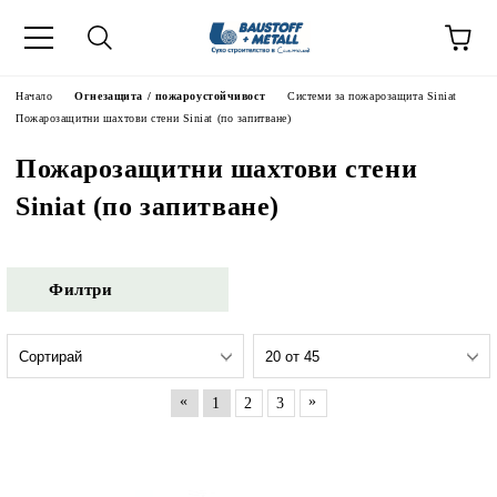
Начало
Огнезащита / пожароустойчивост
Системи за пожарозащита Siniat
Пожарозащитни шахтови стени Siniat (по запитване)
Пожарозащитни шахтови стени
Siniat (по запитване)
Филтри
«
»
1
2
3