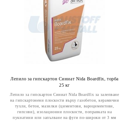
Лепило за гипскартон Синиат Nida Boardfix, торба
25 кг
Лепило за гипскартон Синиат Nida Boardfix за залепване
на гипскартонени плоскости върху газобетон, керамични
тухли, бетон, мазилки (циментови, вароциментови,
гипсови), изолационни плоскости, поправката на
пукнатини или запълване на фуги по-широки от 3 мм