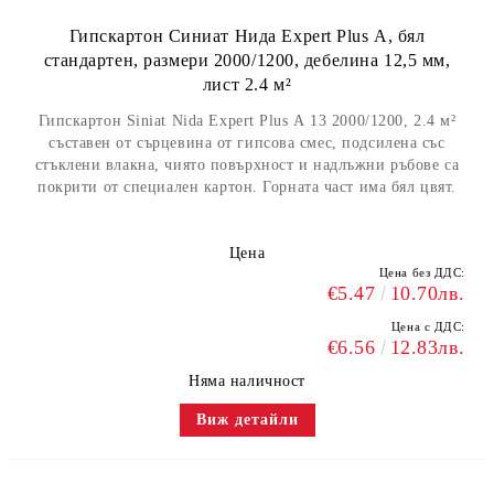
Гипскартон Синиат Нида Expert Plus А, бял
стандартен, размери 2000/1200, дебелина 12,5 мм,
лист 2.4 м²
Гипскартон Siniat Nida Expert Plus А 13 2000/1200, 2.4 м²
съставен от сърцевина от гипсова смес, подсилена със
стъклени влакна, чиято повърхност и надлъжни ръбове са
покрити от специален картон. Горната част има бял цвят.
Цена
Цена без ДДС:
€5.47
10.70лв.
Цена с ДДС:
€6.56
12.83лв.
Няма наличност
Виж детайли