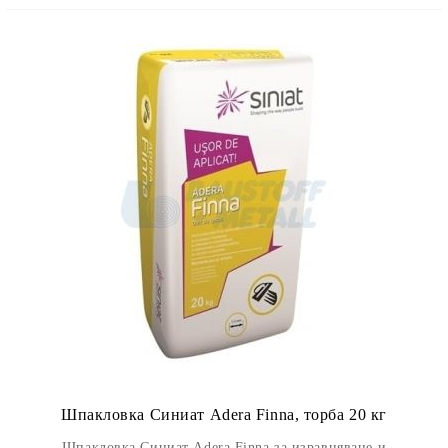
Шпакловка Синиат Adera Finna, торба 20 кг
Шпакловка Синиат Adera Finna за изравняване и