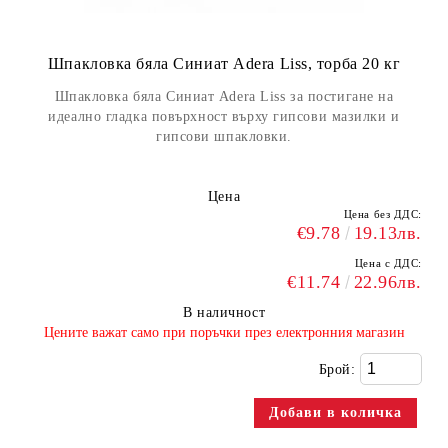
Шпакловка бяла Синиат Adera Liss, торба 20 кг
Шпакловка бяла Синиат Adera Liss за постигане на
идеално гладка повърхност върху гипсови мазилки и
гипсови шпакловки.
Цена
Цена без ДДС:
€9.78
19.13лв.
Цена с ДДС:
€11.74
22.96лв.
В наличност
​Цените важат само при поръчки през електронния магазин
Брой: