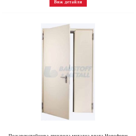
Виж детайли
Пожароустойчива двукрила метална врата Новоферм