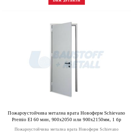
Виж детайли
Пожароустойчива метална врата Новоферм Schievano
Premio EI 60 мин, 900x2050 или 900х2150мм, 1 бр
Пожароустойчива метална врата Новоферм Schievano