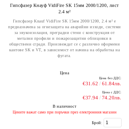
Гипсфазер Кнауф VidiFire SK 15мм 2000/1200, лист
2.4 м²
Гипсфазер Knauf VidiFire SK 15мм 2000/1200, 2.4 м² е
предназначена за огнезащита на аварийни изходи, системи
за звукоизолация, преградни стени с конструкция от
метални профили и пожарозащитни облицовки в
обществени сгради. Произвеждат се с различно оформени
кантове SK и VT, в зависимост от начина на обработка на
фугата.
Цена
Цена без ДДС:
€31.62
61.84лв.
Цена с ДДС:
€37.94
74.20лв.
В наличност
​Цените важат само при поръчки през електронния магазин
Брой: