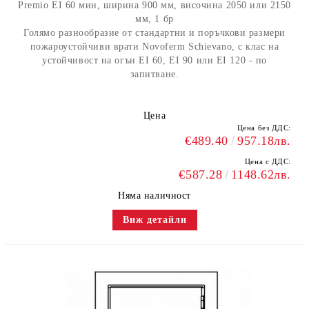
Premio EI 60 мин, ширина 900 мм, височина 2050 или 2150
мм, 1 бр
Голямо разнообразие от стандартни и поръчкови размери
пожароустойчиви врати Novoferm Schievano, с клас на
устойчивост на огън EI 60, EI 90 или EI 120 - по
запитване.
Цена
Цена без ДДС:
€489.40
957.18лв.
Цена с ДДС:
€587.28
1148.62лв.
Няма наличност
Виж детайли