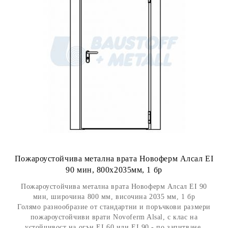
Пожароустойчива метална врата Новоферм Алсал EI
90 мин, 800x2035мм, 1 бр
Пожароустойчива метална врата Новоферм Алсал EI 90
мин, широчина 800 мм, височина 2035 мм, 1 бр
Голямо разнообразие от стандартни и поръчкови размери
пожароустойчиви врати Novoferm Alsal, с клас на
устойчивост на огън EI 60 или EI 90 - по запитване.