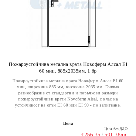
Пожароустойчива метална врата Новоферм Алсал EI
60 мин, 885x2035мм, 1 бр
Пожароустойчива метална врата Новоферм Алсал EI 60
мин, широчина 885 мм, височина 2035 мм. Голямо
разнообразие от стандартни и поръчкови размери
пожароустойчиви врати Novoferm Alsal, с клас на
устойчивост на огън EI 60 или EI 90 - по запитване.
Цена
Цена без ДДС:
€256.35
501.38лв.