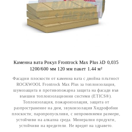
Каменна вата Рокул Frontrock Max Plus λD 0,035
1200/600 мм 120 мм пакет 1.44 м²
Фасадни плоскости от каменна вата с двойна плътност
ROCKWOOL Frontrock Max Plus за топлоизолация,
шумозащита и противопожарна защита на фасади във
външни топлоизолационни системи (ETICS®).
Топлоизолация, пожароизолация, защита от
разпространение на дим, звукоизолация Хидрофобни
плоскости; паропропускливи, с непроменяеми размери,
устойчиви на алкална среда. Минерални продукти,
устойчиви на вредители. Не вредят на здравето.