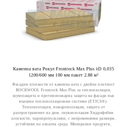
Каменна вата Рокул Frontrock Max Plus λD 0,035
1200/600 мм 100 мм пакет 2.88 м²
Фасадни плоскости от каменна вата с двойна плътност
ROCKWOOL Frontrock Max Plus за топлоизолация,
шумозащита и противопожарна защита на фасади във
външни топлоизолационни системи (ETICS®).
Топлоизолация, пожароизолация, защита от
разпространение на дим, звукоизолация Хидрофобни
плоскости; паропропускливи, с непроменяеми размери,
устойчиви на алкална среда. Минерални продукти,