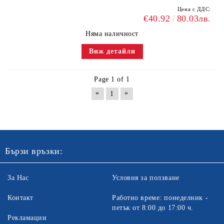
Цена с ДДС:
€40.92
80.03лв.
Няма наличност
Виж детайли
Page 1 of 1
«
»
1
Бързи връзки:
За Нас
Условия за ползване
Контакт
Работно време: понеделник -
петък от 8:00 до 17:00 ч.
Рекламации