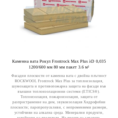
Каменна вата Рокул Frontrock Max Plus λD 0,035
1200/600 мм 80 мм пакет 3.6 м²
Фасадни плоскости от каменна вата с двойна плътност
ROCKWOOL Frontrock Max Plus за топлоизолация,
шумозащита и противопожарна защита на фасади във
външни топлоизолационни системи (ETICS®).
Топлоизолация, пожароизолация, защита от
разпространение на дим, звукоизолация Хидрофобни
плоскости; паропропускливи, с непроменяеми размери,
устойчиви на алкална среда. Минерални продукти,
устойчиви на вредители. Не вредят на здравето.