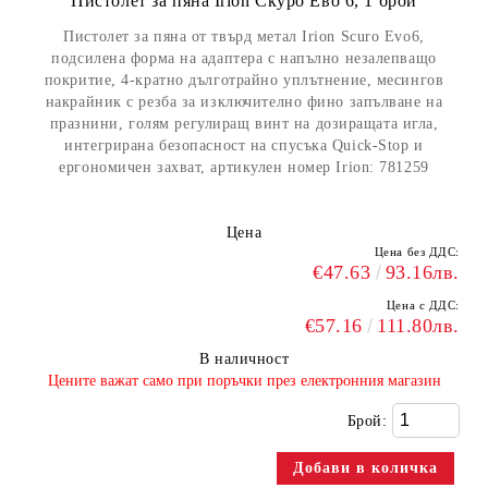
Пистолет за пяна Irion Скуро Ево 6, 1 брой
Пистолет за пяна от твърд метал Irion Scuro Evo6,
подсилена форма на адаптера с напълно незалепващо
покритие, 4-кратно дълготрайно уплътнение, месингов
накрайник с резба за изключително фино запълване на
празнини, голям регулиращ винт на дозиращата игла,
интегрирана безопасност на спусъка Quick-Stop и
ергономичен захват, артикулен номер Irion: 781259
Цена
Цена без ДДС:
€47.63
93.16лв.
Цена с ДДС:
€57.16
111.80лв.
В наличност
​Цените важат само при поръчки през електронния магазин
Брой: