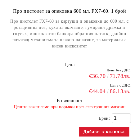
Про пистолет за опаковка 600 мл. FX7-60, 1 брой
Про пистолет FX7-60 за картуши и опаковки до 600 мл. с
ротационна цев, кука за окачване, гумирани дръжка и
спусък, многократно блокира обратния натиск, двойно
плъзгащ механизъм за плавно нанасяне, за материали с
висок вискозитет
Цена
Цена без ДДС:
€36.70
71.78лв.
Цена с ДДС:
€44.04
86.13лв.
В наличност
​Цените важат само при поръчки през електронния магазин
Брой: