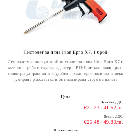
Пистолет за пяна Irion Ерго X7, 1 брой
Лек пластмасов/алуминий пистолет за пяна Irion Ерго X7 с
метални тръба и спусък, адаптер с PTFE не залепващ връх,
голям регулиращ винт с удобен захват, ергономична и меко
гумирана ръкохватка и оптимизирана струя на пяната
Цена
Цена без ДДС:
€21.23
41.52лв.
Цена с ДДС:
€25.48
49.83лв.
В наличност