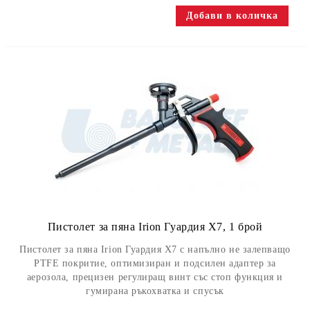
Пистолет за пяна Irion Гуардия X7, 1 брой
Пистолет за пяна Irion Гуардия X7 с напълно не залепващо
PTFE покритие, оптимизиран и подсилен адаптер за
аерозола, прецизен регулиращ винт със стоп функция и
гумирана ръкохватка и спусък