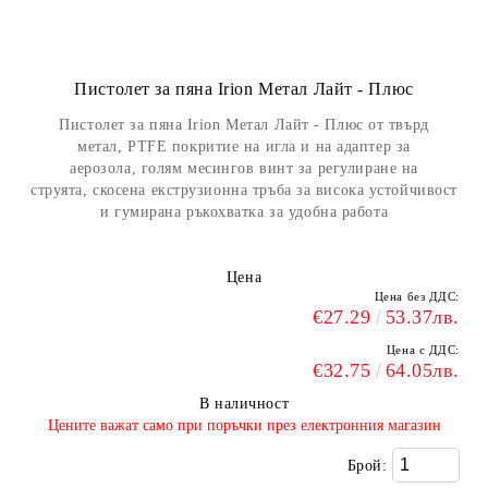
Пистолет за пяна Irion Метал Лайт - Плюс
Пистолет за пяна Irion Метал Лайт - Плюс от твърд
метал, PTFE покритие на игла и на адаптер за
аерозола, голям месингов винт за регулиране на
струята, скосена екструзионна тръба за висока устойчивост
и гумирана ръкохватка за удобна работа
Цена
Цена без ДДС:
€27.29
53.37лв.
Цена с ДДС:
€32.75
64.05лв.
В наличност
​Цените важат само при поръчки през електронния магазин
Брой: