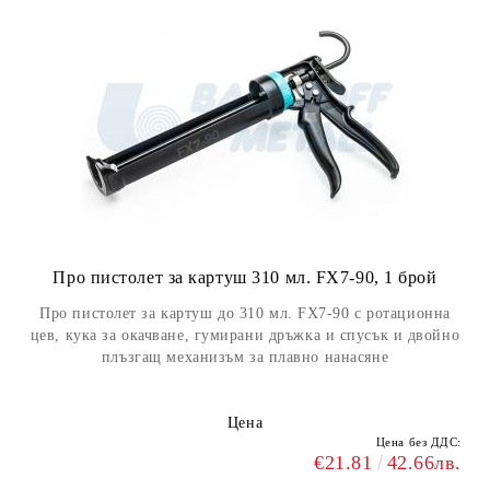
Про пистолет за картуш 310 мл. FX7-90, 1 брой
Про пистолет за картуш до 310 мл. FX7-90 с ротационна
цев, кука за окачване, гумирани дръжка и спусък и двойно
плъзгащ механизъм за плавно нанасяне
Цена
Цена без ДДС:
€21.81
42.66лв.