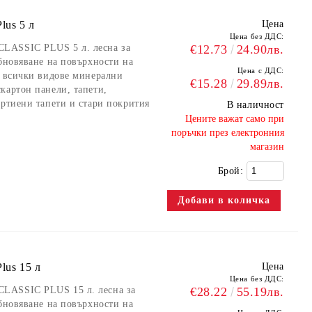
lus 5 л
Цена
Цена без ДДС:
LASSIC PLUS 5 л. лесна за
€12.73
24.90лв.
обновяване на повърхности на
Цена с ДДС:
а всички видове минерални
€15.28
29.89лв.
картон панели, тапети,
артиени тапети и стари покрития
В наличност
​Цените важат само при
поръчки през електронния
магазин
Брой:
lus 15 л
Цена
Цена без ДДС:
LASSIC PLUS 15 л. лесна за
€28.22
55.19лв.
обновяване на повърхности на