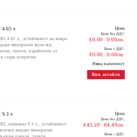
 4.65 л
Цена
Цена без ДДС:
 B2 4.65 л., устойчивост на мокро
€0.00
0.00лв.
видове минерални мазилки,
Цена с ДДС:
нели, тапети, изработени от
€0.00
0.00лв.
 и стари покрития
Няма наличност
Виж детайли
 9.3 л
Цена
Цена без ДДС:
 B2, опаковка 9.3 л., устойчивост
€43.20
84.49лв.
а всички видове минерални
Цена с ДДС:
картон панели, тапети,