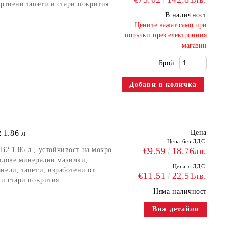
артиени тапети и стари покрития
В наличност
​Цените важат само при
поръчки през електронния
магазин
Брой:
 1.86 л
Цена
Цена без ДДС:
 B2 1.86 л., устойчивост на мокро
€9.59
18.76лв.
видове минерални мазилки,
Цена с ДДС:
нели, тапети, изработени от
€11.51
22.51лв.
 и стари покрития
Няма наличност
Виж детайли