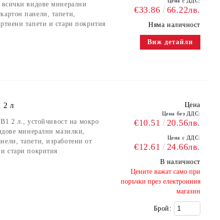
Цена с ДДС:
а всички видове минерални
€33.86
66.22лв.
картон панели, тапети,
артиени тапети и стари покрития
Няма наличност
Виж детайли
 2 л
Цена
Цена без ДДС:
 B1 2 л., устойчивост на мокро
€10.51
20.56лв.
видове минерални мазилки,
Цена с ДДС:
нели, тапети, изработени от
€12.61
24.66лв.
 и стари покрития
В наличност
​Цените важат само при
поръчки през електронния
магазин
Брой: