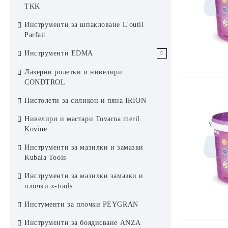
Ревизионни отвори Rug Softline
TKK
Rug Semin
Пожароустойчиви ревизионни
Инструменти за шпакловане L'outil
отвори Rug Semin
Parfait
Инструменти EDMA
Инструменти за Сухо строителство
Лазерни ролетки и нивелири
EDMA
CONDTROL
Инструменти за плочки EDMA
Пистолети за силикон и пяна IRION
Инструменти за фасади EDMA
Нивелири и мастари Tovarna meril
Kovine
Инструменти за боядисване EDMA
Инструменти за мазилки и замазки
Инструменти за покриви EDMA
Kubala Tools
Инструменти за мазилки замазки и
плочки x-tools
Инстументи за плочки PEYGRAN
Инструменти за боядисване ANZA