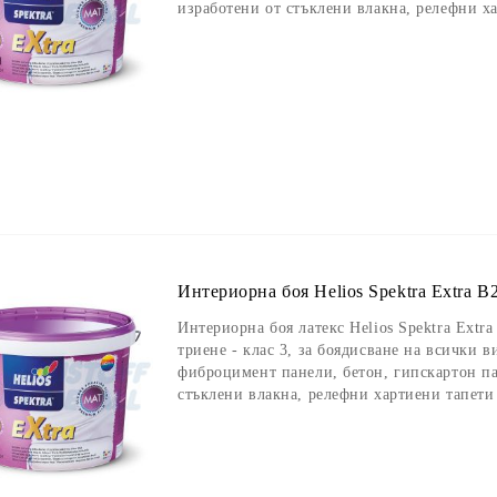
изработени от стъклени влакна, релефни х
Интериорна боя Helios Spektra Extra B2
Интериорна боя латекс Helios Spektra Extra
триене - клас 3, за боядисване на всички 
фиброцимент панели, бетон, гипскартон па
стъклени влакна, релефни хартиени тапети