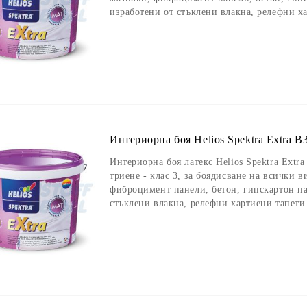
изработени от стъклени влакна, релефни х
Интериорна боя Helios Spektra Extra B3
Интериорна боя латекс Helios Spektra Extra
триене - клас 3, за боядисване на всички 
фиброцимент панели, бетон, гипскартон па
стъклени влакна, релефни хартиени тапети