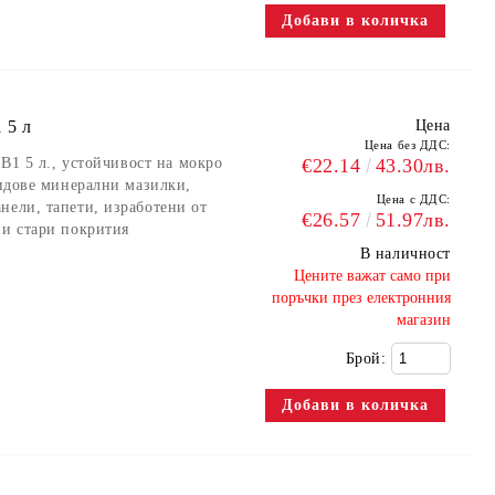
 5 л
Цена
Цена без ДДС:
 B1 5 л., устойчивост на мокро
€22.14
43.30лв.
видове минерални мазилки,
Цена с ДДС:
нели, тапети, изработени от
€26.57
51.97лв.
 и стари покрития
В наличност
​Цените важат само при
поръчки през електронния
магазин
Брой: