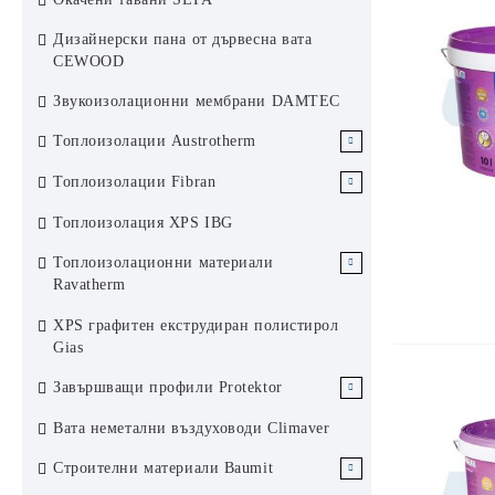
Аксесоари за растерен окачен таван
Хънтър Дъглас система 84R
Дизайнерски пана от дървесна вата
KCS Армстронг
Ламелен метален окачен таван
CEWOOD
Хънтър Дъглас система 200F
Звукоизолационни мембрани DAMTEC
Слънцезащита Хънтър Дъглас
Топлоизолации Austrotherm
ЕПС Austrotherm
Топлоизолации Fibran
ЕПС стиропор Аустротерм
XPS Austrotherm
XPS Fibran
Топлоизолация XPS IBG
ЕПС графитен стиропор
Каменни вати Fibran
Топлоизолационни материали
Аустротерм
Ravatherm
Каменни вати Ravatherm
XPS графитен екструдиран полистирол
Gias
Завършващи профили Protektor
Завършващи профили за сухо
Вата неметални въздуховоди Climaver
строителство Protektor Germany
Строителни материали Baumit
Профили за топлоизолационни