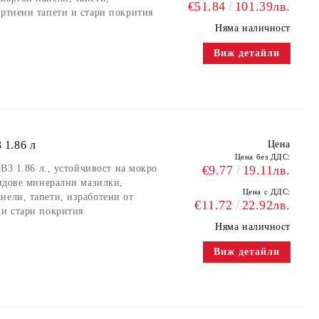
€51.84
101.39лв.
артиени тапети и стари покрития
Няма наличност
Виж детайли
 1.86 л
Цена
Цена без ДДС:
 B3 1.86 л., устойчивост на мокро
€9.77
19.11лв.
видове минерални мазилки,
Цена с ДДС:
нели, тапети, изработени от
€11.72
22.92лв.
 и стари покрития
Няма наличност
Виж детайли