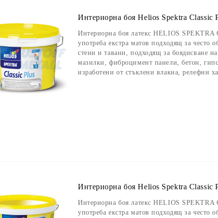
Интериорна боя Helios Spektra Classic P
Интериорна боя латекс HELIOS SPEKTRA C
употреба екстра матов подходящ за често 
стени и тавани, подходящ за боядисване н
мазилки, фиброцимент панели, бетон, гипс
изработени от стъклени влакна, релефни х
Интериорна боя Helios Spektra Classic P
Интериорна боя латекс HELIOS SPEKTRA C
употреба екстра матов подходящ за често 