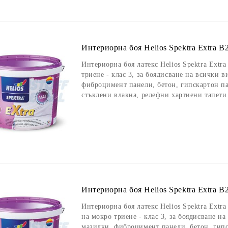
Интериорна боя Helios Spektra Extra B2
Интериорна боя латекс Helios Spektra Extra
триене - клас 3, за боядисване на всички 
фиброцимент панели, бетон, гипскартон па
стъклени влакна, релефни хартиени тапети
Интериорна боя Helios Spektra Extra B2
Интериорна боя латекс Helios Spektra Extra
на мокро триене - клас 3, за боядисване н
мазилки, фиброцимент панели, бетон, гипс