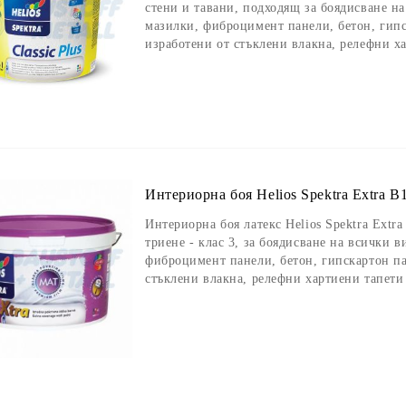
стени и тавани, подходящ за боядисване н
мазилки, фиброцимент панели, бетон, гипс
изработени от стъклени влакна, релефни х
Интериорна боя Helios Spektra Extra B1
Интериорна боя латекс Helios Spektra Extra
триене - клас 3, за боядисване на всички 
фиброцимент панели, бетон, гипскартон па
стъклени влакна, релефни хартиени тапети