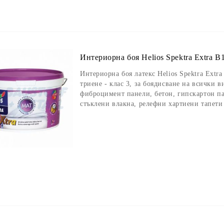
Интериорна боя Helios Spektra Extra B1
Интериорна боя латекс Helios Spektra Extra
триене - клас 3, за боядисване на всички 
фиброцимент панели, бетон, гипскартон па
стъклени влакна, релефни хартиени тапети