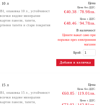
 10 л
Цена
Цена без ДДС:
 B1, опаковка 10 л., устойчивост
€40.38
78.98лв.
а всички видове минерални
Цена с ДДС:
картон панели, тапети,
€48.46
94.78лв.
артиени тапети и стари покрития
В наличност
​Цените важат само при
поръчки през електронния
магазин
Брой:
 15 л
Цена
Цена без ДДС:
 B1, опаковка 15 л., устойчивост
€60.85
119.01лв.
а всички видове минерални
Цена с ДДС:
картон панели, тапети,
€73.02
142.81лв.