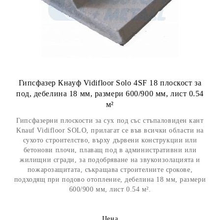
Гипсфазер Кнауф Vidifloor Solo 4SF 18 плоскост за
под, дебелина 18 мм, размери 600/900 мм, лист 0.54
м²
Гипсфазерни плоскости за сух под със стъпаловиден кант
Knauf Vidifloor SOLO, прилагат се във всички области на
сухото строителство, върху дървени конструкции или
бетонови плочи, плаващ под в административни или
жилищни сгради, за подобряване на звукоизолацията и
пожарозащитата, съкращава строителните срокове,
подходящ при подово отопление, дебелина 18 мм, размери
600/900 мм, лист 0.54 м².
Цена