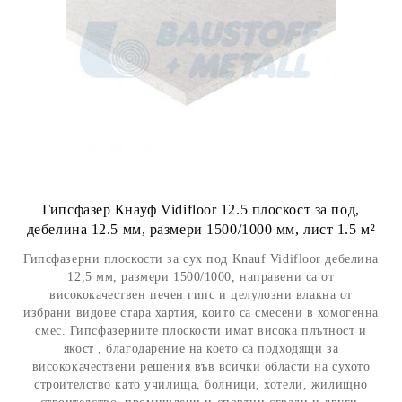
Гипсфазер Кнауф Vidifloor 12.5 плоскост за под,
дебелина 12.5 мм, размери 1500/1000 мм, лист 1.5 м²
Гипсфазерни плоскости за сух под Knauf Vidifloor дебелина
12,5 мм, размери 1500/1000, направени са от
висококачествен печен гипс и целулозни влакна от
избрани видове стара хартия, които са смесени в хомогенна
смес. Гипсфазерните плоскости имат висока плътност и
якост , благодарение на което са подходящи за
висококачествени решения във всички области на сухото
строителство като училища, болници, хотели, жилищно