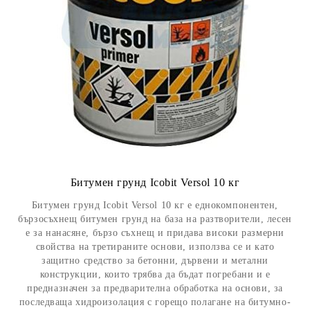
Битумен грунд Icobit Versol 10 кг
Битумен грунд Icobit Versol 10 кг е еднокомпонентен,
бързосъхнещ битумен грунд на база на разтворители, лесен
е за нанасяне, бързо съхнещ и придава високи размерни
свойства на третираните основи, използва се и като
защитно средство за бетонни, дървени и метални
конструкции, които трябва да бъдат погребани и е
предназначен за предварителна обработка на основи, за
последваща хидроизолация с горещо полагане на битумно-