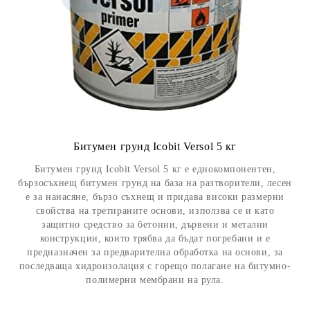
Битумен грунд Icobit Versol 5 кг
Битумен грунд Icobit Versol 5 кг е еднокомпонентен,
бързосъхнещ битумен грунд на база на разтворители, лесен
е за нанасяне, бързо съхнещ и придава високи размерни
свойства на третираните основи, използва се и като
защитно средство за бетонни, дървени и метални
конструкции, които трябва да бъдат погребани и е
предназначен за предварителна обработка на основи, за
последваща хидроизолация с горещо полагане на битумно-
полимерни мембрани на рула.