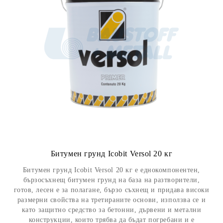
Битумен грунд Icobit Versol 20 кг
Битумен грунд Icobit Versol 20 кг е еднокомпонентен,
бързосъхнещ битумен грунд на база на разтворители,
готов, лесен е за полагане, бързо съхнещ и придава високи
размерни свойства на третираните основи, използва се и
като защитно средство за бетонни, дървени и метални
конструкции, които трябва да бъдат погребани и е