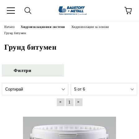
Начало
Хидроизолационни системи
Хидроизолации за основи
Грунд битумен
Грунд битумен
Филтри
«
»
1