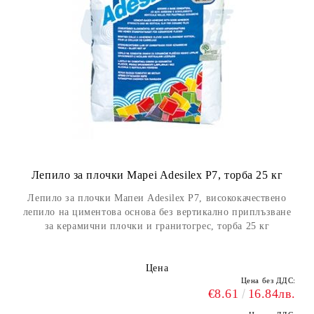
Лепило за плочки Mapei Adesilex P7, торба 25 кг
Лепило за плочки Мапеи Adesilex P7, висококачествено
лепило на циментова основа без вертикално приплъзване
за керамични плочки и гранитогрес, торба 25 кг
Цена
Цена без ДДС:
€8.61
16.84лв.