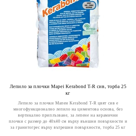
Лепило за плочки Mapei Kerabond T-R сив, торба 25
кг
Лепило за плочки Мапеи Kerabond T-R цвят сив е
многофункционално лепило на циментова основа, без
вертикално приплъзване, за лепене на керамични
плочки с размер до 40х40 см върху външни повърхности и
за гранитогрес върху вътрешни повърхности, торба 25 кг