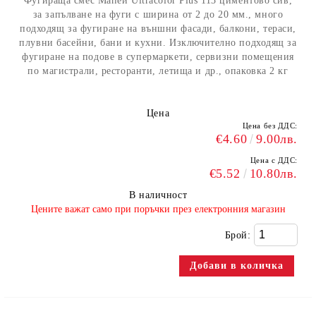
Фугираща смес Мапеи Ultracolor Plus 113 циментово сив,
за запълване на фуги с ширина от 2 до 20 мм., много
подходящ за фугиране на външни фасади, балкони, тераси,
плувни басейни, бани и кухни. Изключително подходящ за
фугиране на подове в супермаркети, сервизни помещения
по магистрали, ресторанти, летища и др., опаковка 2 кг
Цена
Цена без ДДС:
€4.60
9.00лв.
Цена с ДДС:
€5.52
10.80лв.
В наличност
​Цените важат само при поръчки през електронния магазин
Брой: