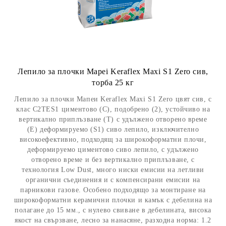
Лепило за плочки Mapei Keraflex Maxi S1 Zero сив,
торба 25 кг
Лепило за плочки Мапеи Keraflex Maxi S1 Zero цвят сив, с
клас C2TES1 циментово (C), подобрено (2), устойчиво на
вертикално приплъзване (T) с удължено отворено време
(E) деформируемо (S1) сиво лепило, изключително
високоефективно, подходящ за широкоформатни плочи,
деформируемо циментово сиво лепило, с удължено
отворено време и без вертикално приплъзване, с
технология Low Dust, много ниски емисии на летливи
органични съединения и с компенсирани емисии на
парникови газове. Особено подходящо за монтиране на
широкоформатни керамични плочки и камък с дебелина на
полагане до 15 мм., с нулево свиване в дебелината, висока
якост на свързване, лесно за нанасяне, разходна норма: 1.2