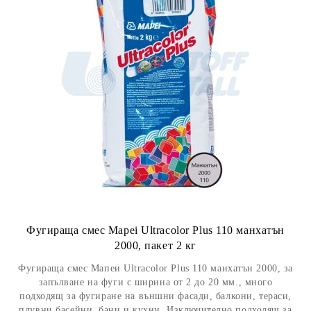
Фугираща смес Mapei Ultracolor Plus 110 манхатън
2000, пакет 2 кг
Фугираща смес Мапеи Ultracolor Plus 110 манхатън 2000, за
запълване на фуги с ширина от 2 до 20 мм., много
подходящ за фугиране на външни фасади, балкони, тераси,
плувни басейни, бани и кухни. Изключително подходящ за