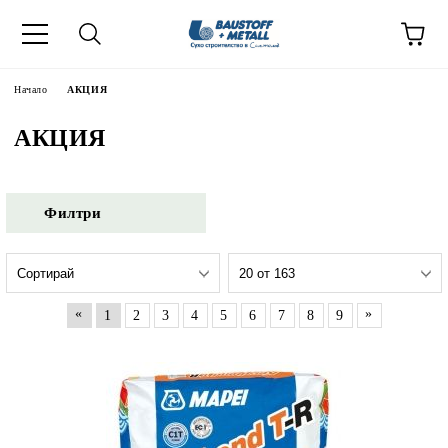
Начало
АКЦИЯ
АКЦИЯ
Филтри
«
»
1
2
3
4
5
6
7
8
9