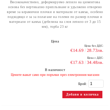
Висококачествено, деформируемо лепило на циментова
основа без вертикално приплъзване и удължено отворено
време за керамични плочки и материали от камък, особено
подходящо е за за полагане на големи по размер плочки и
материали от камък (дебелина на слоя лепило от 3 до 15
мм), торба 23 кг
Цена
Цена без ДДС:
€14.69
28.73лв.
Цена с ДДС:
€17.63
34.48лв.
В наличност
​Цените важат само при поръчки през електронния магазин
Брой: