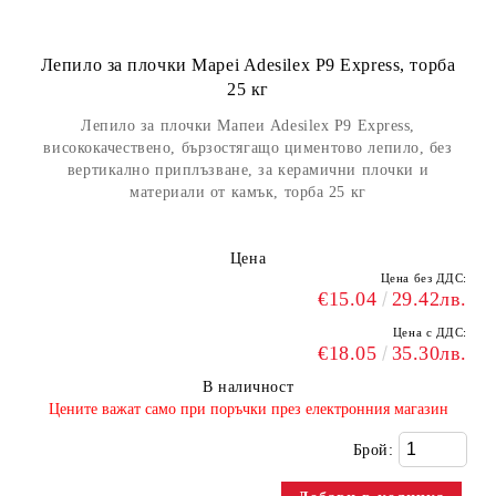
Лепило за плочки Mapei Adesilex P9 Express, торба
25 кг
Лепило за плочки Мапеи Adesilex P9 Express,
висококачествено, бързостягащо циментово лепило, без
вертикално приплъзване, за керамични плочки и
материали от камък, торба 25 кг
Цена
Цена без ДДС:
€15.04
29.42лв.
Цена с ДДС:
€18.05
35.30лв.
В наличност
​Цените важат само при поръчки през електронния магазин
Брой: