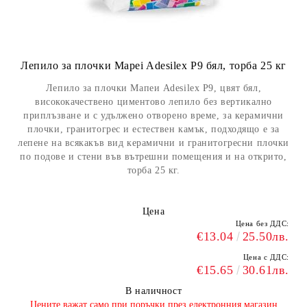
Лепило за плочки Mapei Adesilex P9 бял, торба 25 кг
Лепило за плочки Мапеи Adesilex P9, цвят бял,
висококачествено циментово лепило без вертикално
приплъзване и с удължено отворено време, за керамични
плочки, гранитогрес и естествен камък, подходящо е за
лепене на всякакъв вид керамични и гранитогресни плочки
по подове и стени във вътрешни помещения и на открито,
торба 25 кг.
Цена
Цена без ДДС:
€13.04
25.50лв.
Цена с ДДС:
€15.65
30.61лв.
В наличност
​Цените важат само при поръчки през електронния магазин