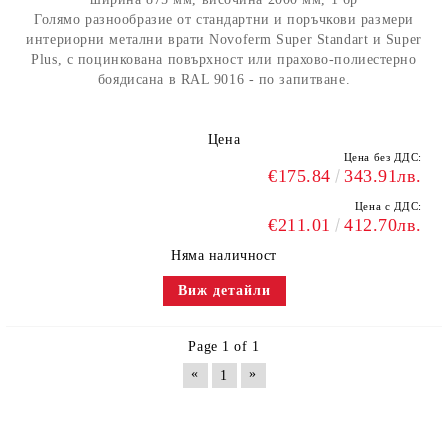
Голямо разнообразие от стандартни и поръчкови размери
интериорни метални врати Novoferm Super Standart и Super
Plus, с поцинкована повърхност или прахово-полиестерно
боядисана в RAL 9016 - по запитване.
Цена
Цена без ДДС:
€175.84
343.91лв.
Цена с ДДС:
€211.01
412.70лв.
Няма наличност
Виж детайли
Page 1 of 1
«
»
1