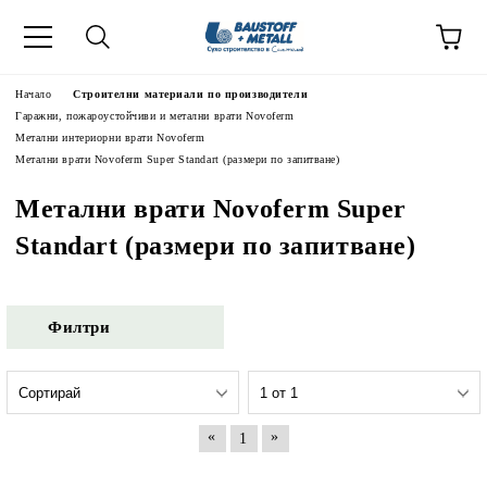
Начало
Строителни материали по производители
Гаражни, пожароустойчиви и метални врати Novoferm
Метални интериорни врати Novoferm
Метални врати Novoferm Super Standart (размери по запитване)
Метални врати Novoferm Super
Standart (размери по запитване)
Филтри
«
»
1