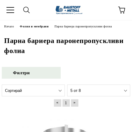
Начало
Фолия и мембрани
Парна бариера паронепропускливи фолиа
Парна бариера паронепропускливи
фолиа
Филтри
«
»
1