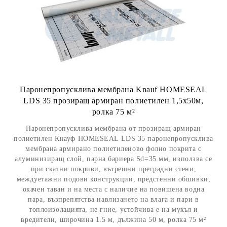
Паронепропусклива мембрана Knauf HOMESEAL
LDS 35 прозиращ армиран полиетилен 1,5x50м,
ролка 75 м²
Паронепропусклива мембрана от прозиращ армиран
полиетилен Кнауф HOMESEAL LDS 35 паронепропусклива
мембрана армирано полиетиленово фолио покрита с
алуминизиращ слой, парна бариера Sd=35 мм, използва се
при скатни покриви, вътрешни преградни стени,
междуетажни подови конструкции, предстенни обшивки,
окачен таван и на места с наличие на повишена водна
пара, възпрепятства навлизането на влага и пари в
топлоизолацията, не гние, устойчива е на мухъл и
вредители, широчина 1.5 м, дължина 50 м, ролка 75 м²