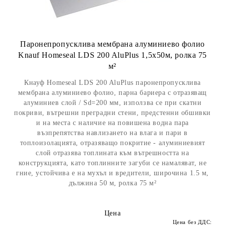
Паронепропусклива мембрана алуминиево фолио
Knauf Homeseal LDS 200 AluPlus 1,5x50м, ролка 75
м²
Кнауф Homeseal LDS 200 AluPlus паронепропусклива
мембрана алуминиево фолио, парна бариера с отразяващ
алуминиев слой / Sd=200 мм, използва се при скатни
покриви, вътрешни преградни стени, предстенни обшивки
и на места с наличие на повишена водна пара
възпрепятства навлизането на влага и пари в
топлоизолацията, отразяващо покритие - алуминиeвият
слой отразява топлината към вътрешността на
конструкцията, като топлинните загуби се намаляват, не
гние, устойчива е на мухъл и вредители, широчина 1.5 м,
дължина 50 м, ролка 75 м²
Цена
Цена без ДДС: