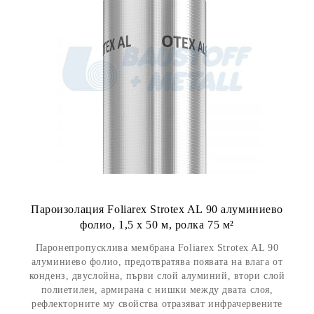
Пароизолация Foliarex Strotex AL 90 алуминиево
фолио, 1,5 х 50 м, ролка 75 м²
Паронепропусклива мембрана Foliarex Strotex AL 90
алуминиево фолио, предотвратява появата на влага от
конденз, двуслойна, първи слой алуминий, втори слой
полиетилен, армирана с нишки между двата слоя,
рефлекторните му свойства отразяват инфрачервените