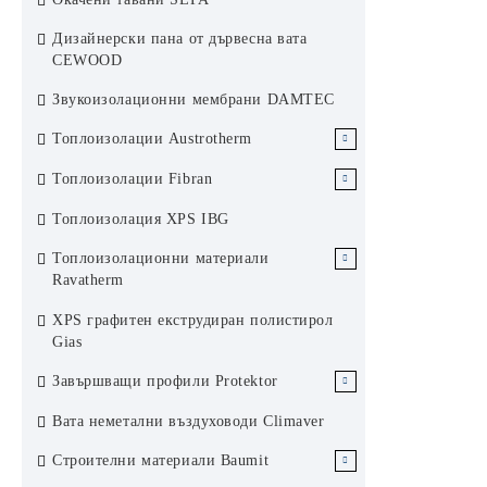
Аксесоари за растерен окачен таван
Хънтър Дъглас система 84R
Дизайнерски пана от дървесна вата
KCS Армстронг
Ламелен метален окачен таван
CEWOOD
Хънтър Дъглас система 200F
Звукоизолационни мембрани DAMTEC
Слънцезащита Хънтър Дъглас
Топлоизолации Austrotherm
ЕПС Austrotherm
Топлоизолации Fibran
ЕПС стиропор Аустротерм
XPS Austrotherm
XPS Fibran
Топлоизолация XPS IBG
ЕПС графитен стиропор
Каменни вати Fibran
Топлоизолационни материали
Аустротерм
Ravatherm
Каменни вати Ravatherm
XPS графитен екструдиран полистирол
Gias
Завършващи профили Protektor
Завършващи профили за сухо
Вата неметални въздуховоди Climaver
строителство Protektor Germany
Строителни материали Baumit
Профили за топлоизолационни