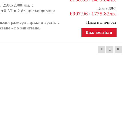
, 2500x2000 мм, с
Цена с ДДС:
rt® VI и 2 бр. дистанционни
€907.96
1775.82лв.
чкови размери гаражни врати, с
Няма наличност
ване - по запитване.
Виж детайли
«
»
1