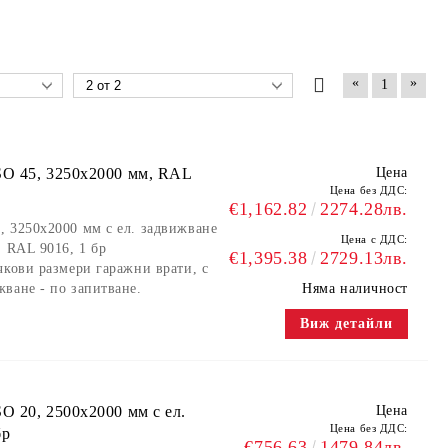
«
»
1
SO 45, 3250х2000 мм, RAL
Цена
Цена без ДДС:
€1,162.82
2274.28лв.
, 3250x2000 мм с ел. задвижване
Цена с ДДС:
, RAL 9016, 1 бр
€1,395.38
2729.13лв.
чкови размери гаражни врати, с
ване - по запитване.
Няма наличност
Виж детайли
O 20, 2500x2000 мм с ел.
Цена
Цена без ДДС:
бр
€756.63
1479.84лв.