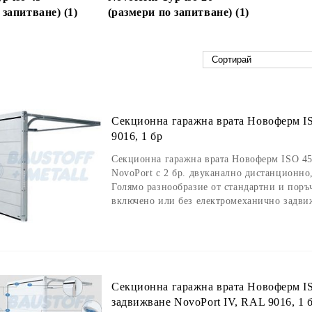
 запитване) (1)
(размери по запитване) (1)
Секционна гаражна врата Новоферм I
9016, 1 бр
Секционна гаражна врата Новоферм ISO 45
NovoPort с 2 бр. двуканално дистанционно
Голямо разнообразие от стандартни и поръ
включено или без електромеханично задвиж
Секционна гаражна врата Новоферм IS
задвижване NovoPort IV, RAL 9016, 1 