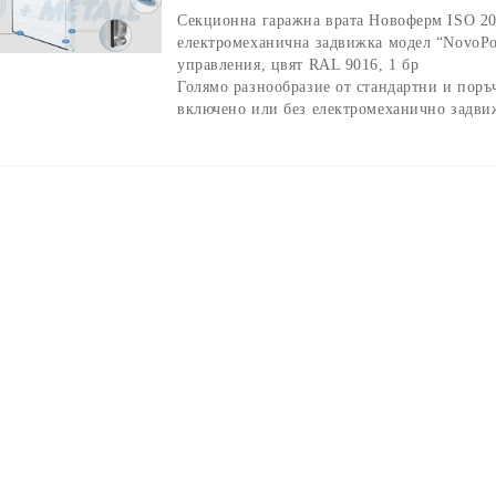
Секционна гаражна врата Новоферм ISO 20
електромеханична задвижка модел “NovoPo
управления, цвят RAL 9016, 1 бр
Голямо разнообразие от стандартни и поръ
включено или без електромеханично задвиж