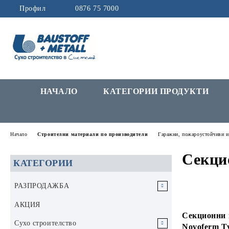
Профил
0876 75 7000
НАЧАЛО
КАТЕГОРИИ ПРОДУКТИ
Начало
Строителни материали по производители
Гаражни, пожароустойчиви и
Секци
КАТЕГОРИИ
РАЗПРОДАЖБА
РАЗПРОДАЖБА Инструменти и
АКЦИЯ
аксесоари
Секционни 
Сухо строителство
Novoferm Ty