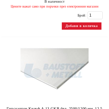
В наличност
​Цените важат само при поръчки през електронния магазин
Брой:
Гипскартон Кнауф А 13 GKB бял, 2500/1200 мм, 12,5