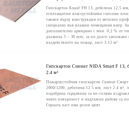
Гипскартон Knauf FH 13, дебелина 12,5 мм
огнезащитни влагоустойчиви гипсови плоск
тавани върху конструкция от метални проф
специално във влажни помещения напр. ба
допълнително армирано с мин. 0,2 % от те
дължина 3 – 30 mm, за по дълго запазване 
въздействието на пожар, лист 3.12 м²
Гипскартон Синиат NIDA Smart F 13, бя
2.4 м²
Пожароустойчив гипскартон Синиат Смарт 
2000/1200, дебелина 12.5 мм, лист 2.4 м², 
подобрена сърцевина за по-голяма издръжл
чиято повърхност и надлъжни ръбове са по
Горната част има розов цвят.