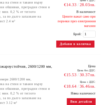
Цена с ДДС:
ка на стени и тавани върху
€14.33
28.03лв.
нни обшивки, преградни стени и
 мин. 0,2 % от теглото
В наличност
 за по дълго запазване на
​Цените важат само при
ист 2.4 м²
поръчки през електронния
магазин
Брой:
ожароустойчив, 2600/1200 мм,
Цена
Цена без ДДС:
€15.53
30.37лв.
азмери 2600/1200 мм,
Цена с ДДС:
ка на стени и тавани върху
€18.64
36.46лв.
нни обшивки, преградни стени и
 мин. 0,2 % от теглото
Няма наличност
 за по дълго запазване на
Виж детайли
ист 3.12 м²