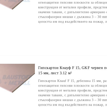
огнезащитни гипсови плоскости за облицов
конструкция от метални профили, предсте
окачени тавани, с допълнително армирано с
стъклофазерни нишки с дължина 3 – 30 mm,
целостта им под въздействието на пожар, л
Гипскартон Кнауф F 15, GKF червен п
15 мм, лист 3.12 м²
Гипскартон Knauf F 15, дебелина 15 мм, р
огнезащитни гипсови плоскости за облицов
конструкция от метални профили, предсте
окачени тавани, с допълнително армирано с
стъклофазерни нишки с дължина 3 – 30 mm,
целостта им под въздействието на пожар, л