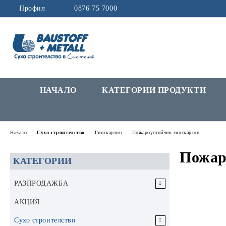
Профил
0876 75 7000
НАЧАЛО
КАТЕГОРИИ ПРОДУКТИ
Начало
Сухо строителство
Гипскартон
Пожароустойчив гипскартон
Пожар
КАТЕГОРИИ
РАЗПРОДАЖБА
РАЗПРОДАЖБА Инструменти и
АКЦИЯ
аксесоари
Сухо строителство