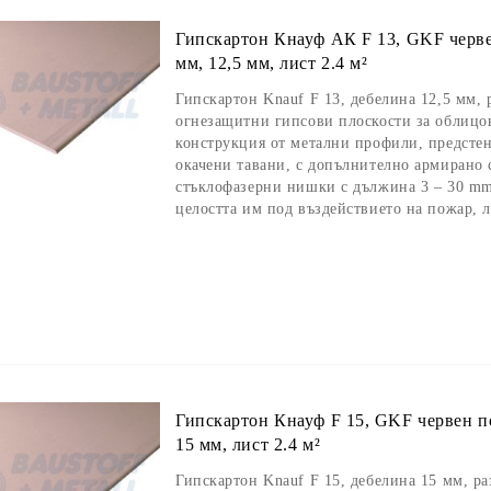
Гипскартон Кнауф АК F 13, GKF черве
мм, 12,5 мм, лист 2.4 м²
Гипскартон Knauf F 13, дебелина 12,5 мм, 
огнезащитни гипсови плоскости за облицов
конструкция от метални профили, предсте
окачени тавани, с допълнително армирано с
стъклофазерни нишки с дължина 3 – 30 mm,
целостта им под въздействието на пожар, л
Гипскартон Кнауф F 15, GKF червен п
15 мм, лист 2.4 м²
Гипскартон Knauf F 15, дебелина 15 мм, р