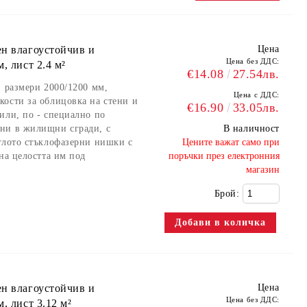
ен влагоустойчив и
Цена
Цена без ДДС:
, лист 2.4 м²
€14.08
27.54лв.
, размери 2000/1200 мм,
Цена с ДДС:
ости за облицовка на стени и
€16.90
33.05лв.
или, по - специално по
ни в жилищни сгради, с
В наличност
глото стъклофазерни нишки с
​Цените важат само при
на целостта им под
поръчки през електронния
магазин
Брой:
ен влагоустойчив и
Цена
Цена без ДДС:
, лист 3.12 м²