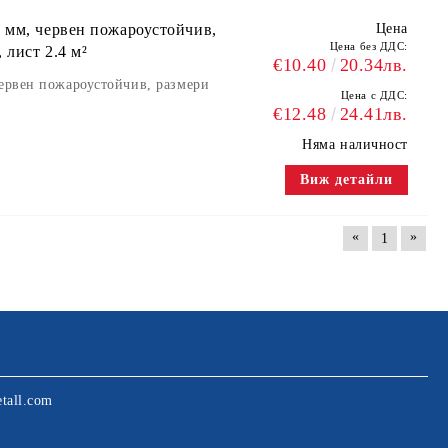
 мм, червен пожароустойчив,
Цена
Цена без ДДС:
 лист 2.4 м²
€10.40
20.34лв.
червен пожароустойчив, размери
Цена с ДДС:
€12.48
24.41лв.
Няма наличност
Виж детайли
«
»
1
tall.com