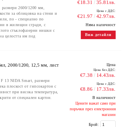
€18.31
35.81лв.
, размери 2600/1200 мм,
Цена с ДДС:
ости за облицовка на стени и
€21.97
42.97лв.
или, по - специално по
ни в жилищни сгради, с
Няма наличност
глото стъклофазерни нишки с
Виж детайли
на целостта им под
л, 2000/1200, 12,5 мм, лист
Цена
Цена без ДДС:
€7.38
14.43лв.
F 13 NIDA Smart, размери
Цена с ДДС:
лека плоскост от гипсокартон с
€8.86
17.33лв.
ивост при висока температура,
крити от специален картон.
В наличност
​Цените важат само при
поръчки през електронния
магазин
Брой: