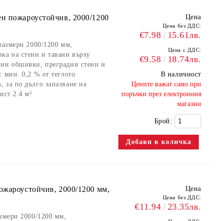
н пожароустойчив, 2000/1200
Цена
Цена без ДДС:
€7.98
15.61лв.
размери 2000/1200 мм,
Цена с ДДС:
ка на стени и тавани върху
€9.58
18.74лв.
нни обшивки, преградни стени и
 мин. 0,2 % от теглото
В наличност
 за по дълго запазване на
​Цените важат само при
ист 2.4 м²
поръчки през електронния
магазин
Брой:
ожароустойчив, 2000/1200 мм,
Цена
Цена без ДДС:
€11.94
23.35лв.
азмери 2000/1200 мм,