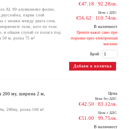
€47.18
92.28лв.
tex AL 90 алуминиево фолио,
Цена с ДДС:
, двуслойна, първи слой
€56.62
110.74лв.
на с нишки между двата слоя,
ачервените лъчи, като по този
В наличност
о, в общия случай се полага под
​Цените важат само при
 50 м, ролка 75 м²
поръчки през електронния
магазин
Брой:
а 200 мy, ширина 2 м,
Цена
Цена без ДДС:
€42.50
83.12лв.
0м, 200мy, ролка 100 м²
Цена с ДДС:
€51.00
99.75лв.
В наличност