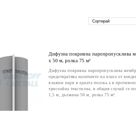
Дифузна покривна паропропусклива мем
х 50 м, ролка 75 м²
Дифузна покривна паропропусклива мембран
предотвратява наличието на влага от конде
влажни пари в едната посока а в противоп
трислойна текстилна, в общия случай се п
1,5 м, дължина 50 м, ролка 75 м².