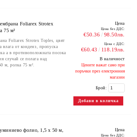
брана Foliarex Strotex
Цена
Цена без ДДС:
ка 75 м²
€50.36
98.50лв.
а Foliarex Strotex Toples, цвят
Цена с ДДС:
а влага от конденз, пропуска
€60.43
118.19лв.
ока а в противоположната посока
ия случай се полага над
В наличност
0 м, ролка 75 м².
​Цените важат само при
поръчки през електронния
магазин
Брой:
луминиево фолио, 1,5 х 50 м,
Цена
Цена без ДДС: