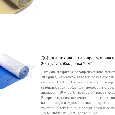
Дифузна покривна паропропусклива ме
200гр, 1,5х50м, ролка 75м²
Дифузна покривна паропропусклива мембра
200 g/m2, най-висок клас мембрана със сам
стойност 0,04 m, UV устойчивост 3 месеца
стабилизатори, забавящи процеса на старее
диапазон -30 ÷ 80°C, водоустойчивост Кла
E, предотвратява наличието на влага от ко
влажни пари в едната посока а в противоп
трислойна текстилна, в общия случай се п
1,5 м, дължина 50 м, ролка 75 м².