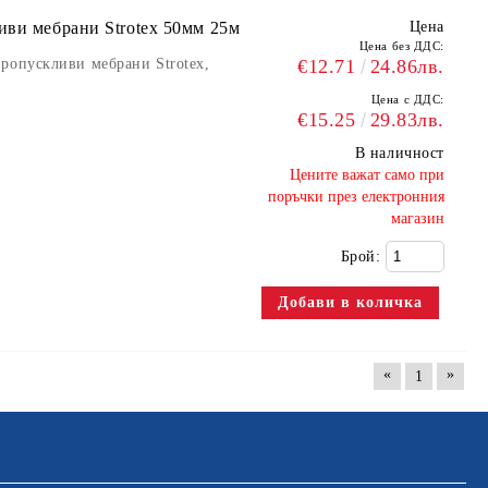
иви мебрани Strotex 50мм 25м
Цена
Цена без ДДС:
ропускливи мебрани Strotex,
€12.71
24.86лв.
Цена с ДДС:
€15.25
29.83лв.
В наличност
​Цените важат само при
поръчки през електронния
магазин
Брой:
«
»
1