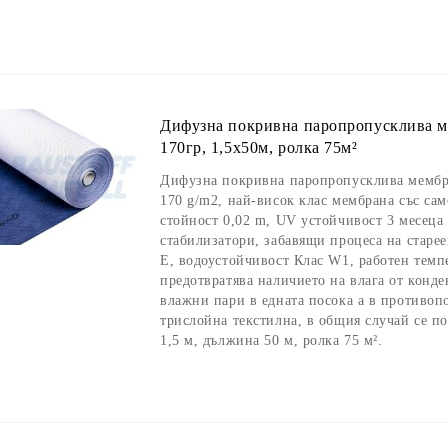
Дифузна покривна паропропусклива ме
170гр, 1,5х50м, ролка 75м²
Дифузна покривна паропропусклива мембра
170 g/m2, най-висок клас мембрана със сам
стойност 0,02 m, UV устойчивост 3 месеца
стабилизатори, забавящи процеса на старее
E, водоустойчивост Клас W1, работен темп
предотвратява наличието на влага от конде
влажни пари в едната посока а в противоп
трислойна текстилна, в общия случай се п
1,5 м, дължина 50 м, ролка 75 м².