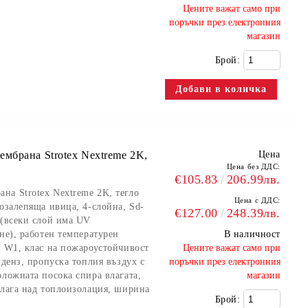
​Цените важат само при
поръчки през електронния
магазин
Брой:
мбрана Strotex Nextreme 2K,
Цена
Цена без ДДС:
€105.83
206.99лв.
на Strotex Nextreme 2K, тегло
Цена с ДДС:
озалепяща ивица, 4-слойна, Sd-
€127.00
248.39лв.
 (всеки слой има UV
не), работен температурен
В наличност
с W1, клас на пожароустойчивост
​Цените важат само при
нденз, пропуска топлия въздух с
поръчки през електронния
оложната посока спира влагата,
магазин
олага над топлоизолация, ширина
Брой: