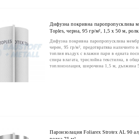
Дифузна покривна паропропусклива мем
Toples, черна, 95 гр/м², 1,5 х 50 м, рол
Дифузна покривна паропропусклива мембран
черен, 95 гр/м², предотвратява наличието н
топлия въздух с влажни пари в едната пос
спира влагата, трислойна текстилна, в общ
топлоизолация, широчина 1,5 м, дължина 5
Пароизолация Foliarex Strotex AL 90 а
ролка 75 м²