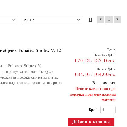
«
»
1
брана Foliarex Strotex V, 1,5
Цена
Цена без ДДС:
€70.13
137.16лв.
а Foliarex Strotex V,
Цена с ДДС:
нз, пропуска топлия въздух с
€84.16
164.60лв.
оложната посока спира влагата,
олага над топлоизолация, ширина
В наличност
​Цените важат само при
поръчки през електронния
магазин
Брой: