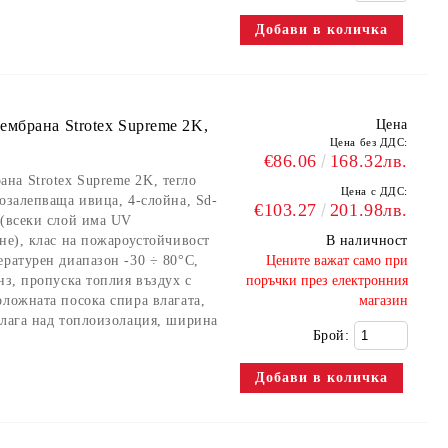
мбрана Strotex Supreme 2K,
Цена
Цена без ДДС:
€86.06
168.32лв.
на Strotex Supreme 2K, тегло
Цена с ДДС:
озалепваща ивица, 4-слойна, Sd-
€103.27
201.98лв.
 (всеки слой има UV
не), клас на пожароустойчивост
В наличност
ературен диапазон -30 ÷ 80°C,
​Цените важат само при
нз, пропуска топлия въздух с
поръчки през електронния
оложната посока спира влагата,
магазин
олага над топлоизолация, ширина
Брой: