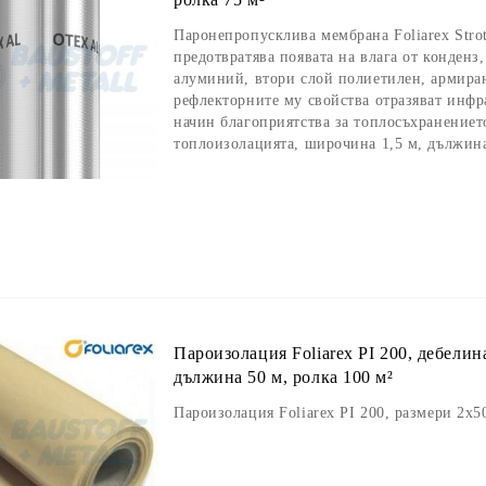
Паронепропусклива мембрана Foliarex Stro
предотвратява появата на влага от конденз
алуминий, втори слой полиетилен, армира
рефлекторните му свойства отразяват инфр
начин благоприятства за топлосъхранениет
топлоизолацията, широчина 1,5 м, дължина
Пароизолация Foliarex PI 200, дебелин
дължина 50 м, ролка 100 м²
Пароизолация Foliarex PI 200, размери 2х5