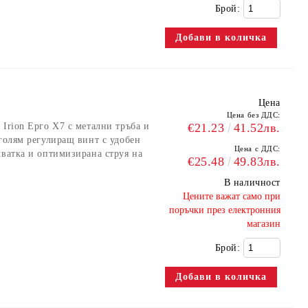
Брой:
Цена
Цена без ДДС:
Irion Ерго X7 с метални тръба и
€21.23
41.52лв.
 голям регулиращ винт с удобен
Цена с ДДС:
хватка и оптимизирана струя на
€25.48
49.83лв.
В наличност
​Цените важат само при
поръчки през електронния
магазин
Брой: