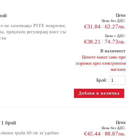
брой
Цена
Цена без ДДС:
лно не залепващо PTFE покритие,
€31.84
62.27лв.
ла, прецизен регулиращ винт със
Цена с ДДС:
сък
€38.21
74.73лв.
В наличност
​Цените важат само при
поръчки през електронния
магазин
Брой:
 1 брой
Цена
Цена без ДДС:
ължена тръба 60 см за удобно
€45.44
88.87лв.