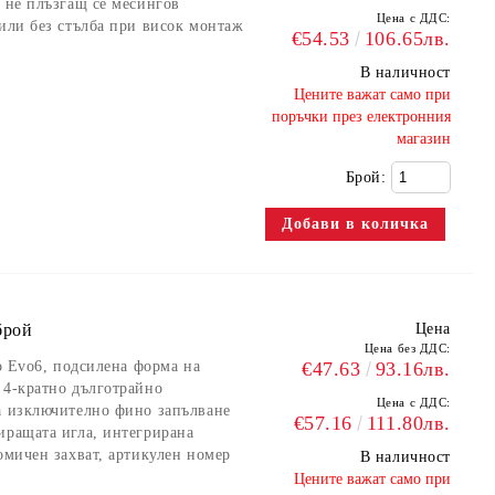
, не плъзгащ се месингов
Цена с ДДС:
 или без стълба при висок монтаж
€54.53
106.65лв.
В наличност
​Цените важат само при
поръчки през електронния
магазин
Брой:
брой
Цена
Цена без ДДС:
ro Evo6, подсилена форма на
€47.63
93.16лв.
 4-кратно дълготрайно
Цена с ДДС:
а изключително фино запълване
€57.16
111.80лв.
иращата игла, интегрирана
омичен захват, артикулен номер
В наличност
​Цените важат само при