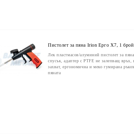
Пистолет за пяна Irion Ерго X7, 1 брой
Лек пластмасов/алуминий пистолет за пяна 
спусък, адаптер с PTFE не залепващ връх,
захват, ергономична и меко гумирана ръко
пяната