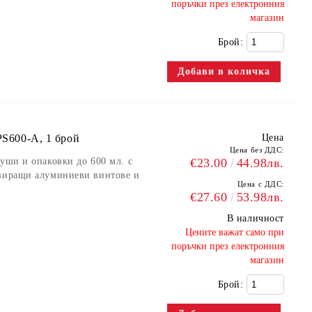
поръчки през електронния
магазин
Брой:
PS600-A, 1 брой
Цена
Цена без ДДС:
туши и опаковки до 600 мл. с
€23.00
44.98лв.
изиращи алуминиеви винтове и
Цена с ДДС:
€27.60
53.98лв.
В наличност
​Цените важат само при
поръчки през електронния
магазин
Брой: