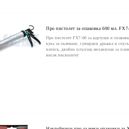
Про пистолет за опаковка 600 мл. FX7-
Про пистолет FX7-60 за картуши и опаковк
кука за окачване, гумирани дръжка и спус
натиск, двойно плъзгащ механизъм за плав
висок вискозитет
Накрайници про за меки опаковки за X