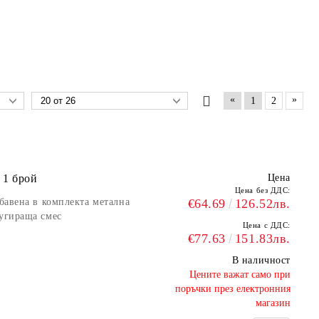
«
»
1
2
 1 брой
Цена
Цена без ДДС:
обавена в комплекта метална
€64.69
126.52лв.
фугираща смес
Цена с ДДС:
€77.63
151.83лв.
В наличност
​Цените важат само при
поръчки през електронния
магазин