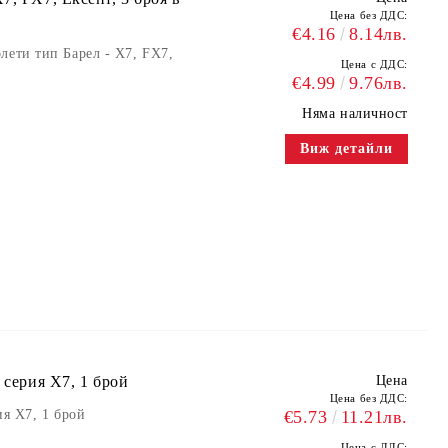
Цена без ДДС:
€4.16
8.14лв.
лети тип Барел - X7, FX7,
Цена с ДДС:
€4.99
9.76лв.
Няма наличност
Виж детайли
 серия X7, 1 брой
Цена
Цена без ДДС:
ия X7, 1 брой
€5.73
11.21лв.
Цена с ДДС: