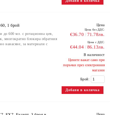
60, 1 брой
Цена
Цена без ДДС:
и до 600 мл. с ротационна цев,
€36.70
71.78лв.
ък, многократно блокира обратния
Цена с ДДС:
но нанасяне, за материали с
€44.04
86.13лв.
В наличност
​Цените важат само при
поръчки през електронния
магазин
Брой:
7, FX7, Ексепт, 3 броя в
Цена