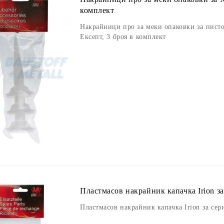
комплект
Накрайници про за меки опаковки за писто
Ексепт, 3 броя в комплект
Пластмасов накрайник капачка Irion за
Пластмасов накрайник капачка Irion за сер