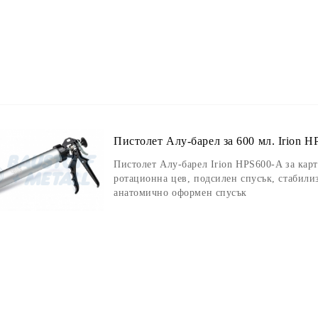
Пистолет Алу-барел за 600 мл. Irion H
Пистолет Алу-барел Irion HPS600-A за кар
ротационна цев, подсилен спусък, стабил
анатомично оформен спусък