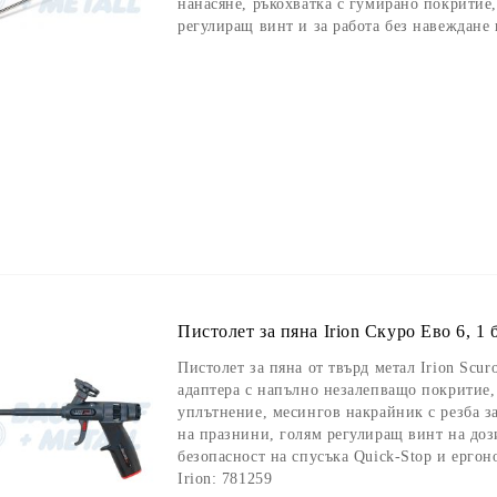
нанасяне, ръкохватка с гумирано покритие
регулиращ винт и за работа без навеждане
Пистолет за пяна Irion Скуро Ево 6, 1 
Пистолет за пяна от твърд метал Irion Scu
адаптера с напълно незалепващо покритие,
уплътнение, месингов накрайник с резба з
на празнини, голям регулиращ винт на доз
безопасност на спусъка Quick-Stop и ергон
Irion: 781259