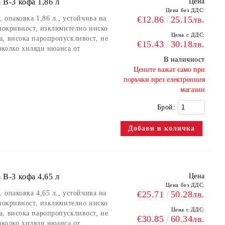
 B-3 кофа 1,86 л
Цена
Цена без ДДС:
 опаковка 1,86 л., устойчива на
€12.86
25.15лв.
 покривност, изключително ниско
Цена с ДДС:
, висока паропропускливост, не
€15.43
30.18лв.
няколко хиляди нюанса от
В наличност
​Цените важат само при
поръчки през електронния
магазин
Брой:
 B-3 кофа 4,65 л
Цена
Цена без ДДС:
 опаковка 4,65 л., устойчива на
€25.71
50.28лв.
 покривност, изключително ниско
Цена с ДДС:
, висока паропропускливост, не
€30.85
60.34лв.
няколко хиляди нюанса от