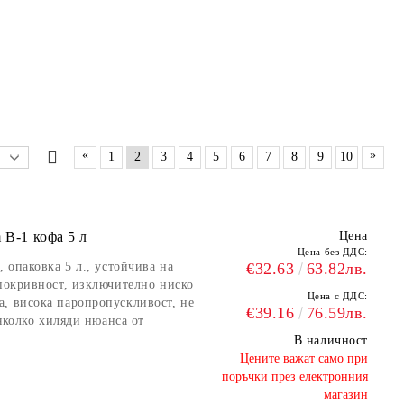
«
»
1
2
3
4
5
6
7
8
9
10
 B-1 кофа 5 л
Цена
Цена без ДДС:
, опаковка 5 л., устойчива на
€32.63
63.82лв.
 покривност, изключително ниско
Цена с ДДС:
, висока паропропускливост, не
€39.16
76.59лв.
няколко хиляди нюанса от
В наличност
​Цените важат само при
поръчки през електронния
магазин