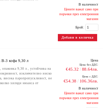
В наличност
​Цените важат само при
поръчки през електронния
магазин
Брой:
 B-3 кофа 9,30 л
Цена
Цена без ДДС:
 опаковка 9,30 л., устойчива на
€45.32
88.64лв.
 покривност, изключително ниско
Цена с ДДС:
, висока паропропускливост, не
€54.38
106.36лв.
няколко хиляди нюанса от
В наличност
​Цените важат само при
поръчки през електронния
магазин