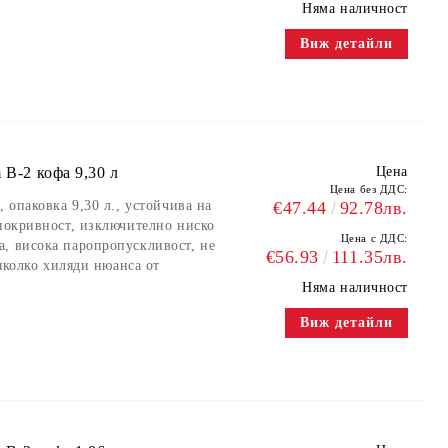
Няма наличност
Виж детайли
 B-2 кофа 9,30 л
Цена
Цена без ДДС:
 опаковка 9,30 л., устойчива на
€47.44
92.78лв.
 покривност, изключително ниско
Цена с ДДС:
, висока паропропускливост, не
€56.93
111.35лв.
няколко хиляди нюанса от
Няма наличност
Виж детайли