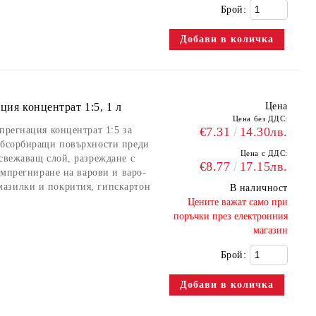
Брой:
ция концентрат 1:5, 1 л
Цена
Цена без ДДС:
прегнация концентрат 1:5 за
€7.31
14.30лв.
 абсорбиращи повърхности преди
Цена с ДДС:
освежаващ слой, разреждане с
€8.77
17.15лв.
 импрегниране на варови и варо-
азилки и покрития, гипскартон
В наличност
​Цените важат само при
поръчки през електронния
магазин
Брой: