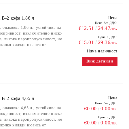
 B-2 кофа 1,86 л
Цена
Цена без ДДС:
 опаковка 1,86 л., устойчива на
€12.51
24.47лв.
 покривност, изключително ниско
Цена с ДДС:
, висока паропропускливост, не
€15.01
29.36лв.
няколко хиляди нюанса от
Няма наличност
Виж детайли
 B-2 кофа 4,65 л
Цена
Цена без ДДС:
 опаковка 4,65 л., устойчива на
€0.00
0.00лв.
 покривност, изключително ниско
Цена с ДДС:
, висока паропропускливост, не
€0.00
0.00лв.
няколко хиляди нюанса от