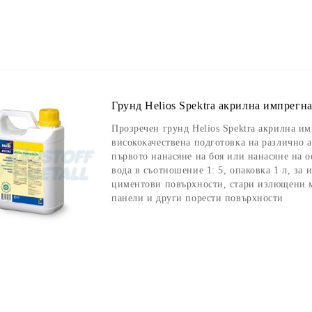
Грунд Helios Spektra акрилна импрегна
Прозречен грунд Helios Spektra акрилна им
висококачествена подготовка на различно
първото нанасяне на боя или нанасяне на 
вода в съотношение 1: 5, опаковка 1 л, за
циментови повърхности, стари излющени м
панели и други порести повърхности