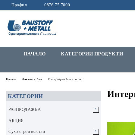
Профил
0876 75 7000
НАЧАЛО
КАТЕГОРИИ ПРОДУКТИ
Начало
Лакове и бои
Интериорни бои / латекс
Интери
КАТЕГОРИИ
РАЗПРОДАЖБА
РАЗПРОДАЖБА Инструменти и
АКЦИЯ
аксесоари
Сухо строителство