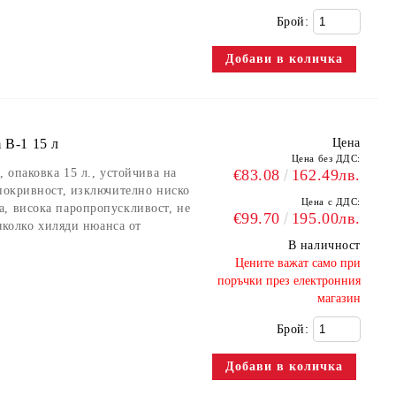
Брой:
 B-1 15 л
Цена
Цена без ДДС:
, опаковка 15 л., устойчива на
€83.08
162.49лв.
 покривност, изключително ниско
Цена с ДДС:
, висока паропропускливост, не
€99.70
195.00лв.
няколко хиляди нюанса от
В наличност
​Цените важат само при
поръчки през електронния
магазин
Брой: