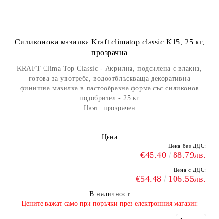
Силиконова мазилка Kraft climatop classic К15, 25 кг,
прозрачна
KRAFT Clima Top Classic - Акрилна, подсилена с влакна,
готова за употреба, водоотблъскваща декоративна
финишна мазилка в пастообразна форма със силиконов
подобрител - 25 кг
Цвят: прозрачен
Цена
Цена без ДДС:
€45.40
88.79лв.
Цена с ДДС:
€54.48
106.55лв.
В наличност
​Цените важат само при поръчки през електронния магазин