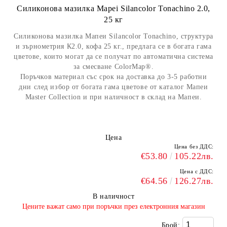
Силиконова мазилка Mapei Silancolor Tonachino 2.0,
25 кг
Силиконова мазилка Мапеи Silancolor Tonachino, структура
и зърнометрия К2.0, кофа 25 кг., предлага се в богата гама
цветове, които могат да се получат по автоматична система
за смесване ColorMap®.
Поръчков материал със срок на доставка до 3-5 работни
дни след избор от богата гама цветове от каталог Мапеи
Master Collection и при наличност в склад на Мапеи.
Цена
Цена без ДДС:
€53.80
105.22лв.
Цена с ДДС:
€64.56
126.27лв.
В наличност
​Цените важат само при поръчки през електронния магазин
Брой: