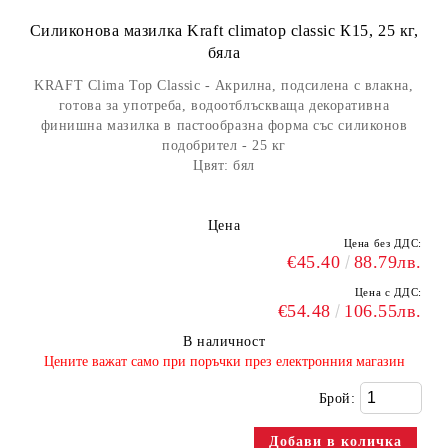
Силиконова мазилка Kraft climatop classic К15, 25 кг,
бяла
KRAFT Clima Top Classic - Акрилна, подсилена с влакна,
готова за употреба, водоотблъскваща декоративна
финишна мазилка в пастообразна форма със силиконов
подобрител - 25 кг
Цвят: бял
Цена
Цена без ДДС:
€45.40
88.79лв.
Цена с ДДС:
€54.48
106.55лв.
В наличност
​Цените важат само при поръчки през електронния магазин
Брой: