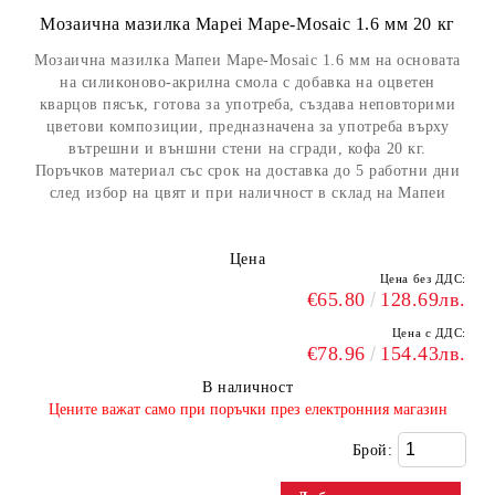
Мозаична мазилка Mapei Mape-Mosaic 1.6 мм 20 кг
Мозаична мазилка Мапеи Mape-Mosaic 1.6 мм на основата
на силиконово-акрилна смола с добавка на оцветен
кварцов пясък, готова за употреба, създава неповторими
цветови композиции, предназначена за употреба върху
вътрешни и външни стени на сгради, кофа 20 кг.
Поръчков материал със срок на доставка до 5 работни дни
след избор на цвят и при наличност в склад на Мапеи
Цена
Цена без ДДС:
€65.80
128.69лв.
Цена с ДДС:
€78.96
154.43лв.
В наличност
​Цените важат само при поръчки през електронния магазин
Брой: