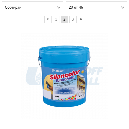
«
»
1
2
3