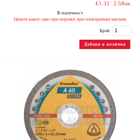
€1.32
2.58лв.
В наличност
​Цените важат само при поръчки през електронния магазин
Брой: