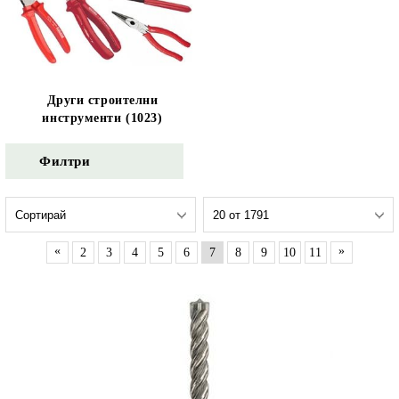
Други строителни
инструменти (1023)
Филтри
«
»
2
3
4
5
6
7
8
9
10
11