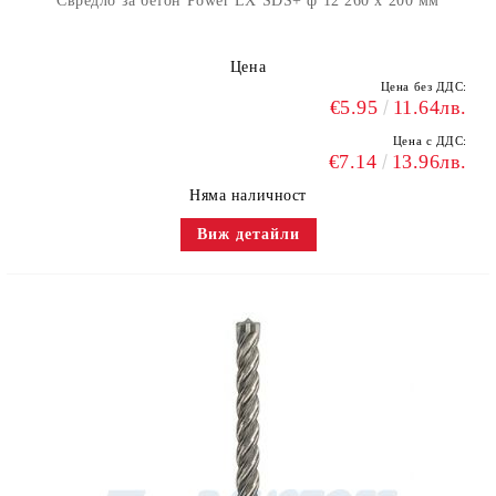
Свредло за бетон Power LX SDS+ ф 12 260 x 200 мм
Цена
Цена без ДДС:
€5.95
11.64лв.
Цена с ДДС:
€7.14
13.96лв.
Няма наличност
Виж детайли