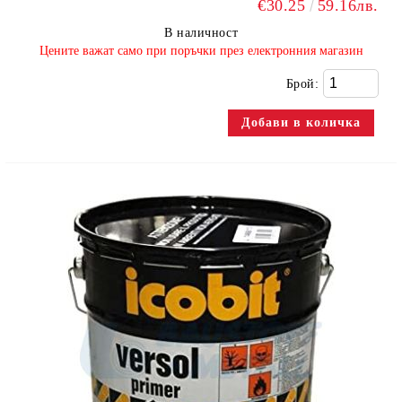
€30.25
59.16лв.
В наличност
​Цените важат само при поръчки през електронния магазин
Брой: