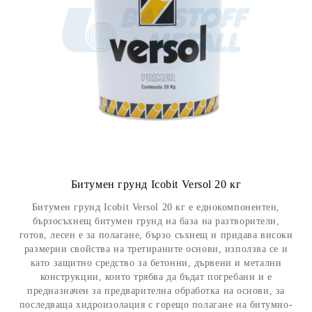
Битумен грунд Icobit Versol 20 кг
Битумен грунд Icobit Versol 20 кг е еднокомпонентен,
бързосъхнещ битумен грунд на база на разтворители,
готов, лесен е за полагане, бързо съхнещ и придава високи
размерни свойства на третираните основи, използва се и
като защитно средство за бетонни, дървени и метални
конструкции, които трябва да бъдат погребани и е
предназначен за предварителна обработка на основи, за
последваща хидроизолация с горещо полагане на битумно-