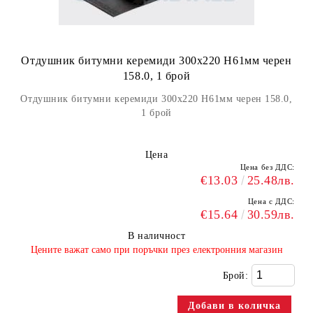
Отдушник битумни керемиди 300х220 H61мм черен
158.0, 1 брой
Отдушник битумни керемиди 300х220 H61мм черен 158.0,
1 брой
Цена
Цена без ДДС:
€13.03
25.48лв.
Цена с ДДС:
€15.64
30.59лв.
В наличност
​Цените важат само при поръчки през електронния магазин
Брой: