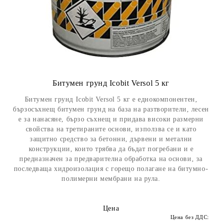
Битумен грунд Icobit Versol 5 кг
Битумен грунд Icobit Versol 5 кг е еднокомпонентен,
бързосъхнещ битумен грунд на база на разтворители, лесен
е за нанасяне, бързо съхнещ и придава високи размерни
свойства на третираните основи, използва се и като
защитно средство за бетонни, дървени и метални
конструкции, които трябва да бъдат погребани и е
предназначен за предварителна обработка на основи, за
последваща хидроизолация с горещо полагане на битумно-
полимерни мембрани на рула.
Цена
Цена без ДДС: