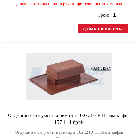
​Цените важат само при поръчки през електронния магазин
Брой:
Отдушник битумни керемиди 102х210 H115мм кафяв
157.1, 1 брой
Отдушник битумни керемиди 102х210 H115мм кафяв