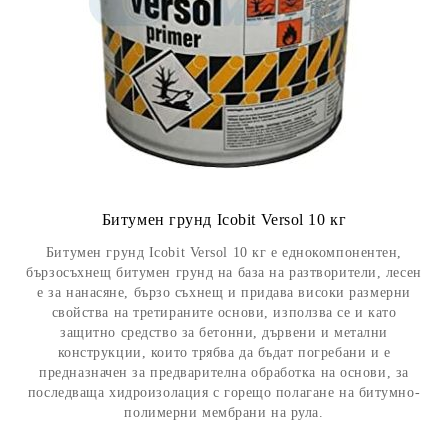
Битумен грунд Icobit Versol 10 кг
Битумен грунд Icobit Versol 10 кг е еднокомпонентен,
бързосъхнещ битумен грунд на база на разтворители, лесен
е за нанасяне, бързо съхнещ и придава високи размерни
свойства на третираните основи, използва се и като
защитно средство за бетонни, дървени и метални
конструкции, които трябва да бъдат погребани и е
предназначен за предварителна обработка на основи, за
последваща хидроизолация с горещо полагане на битумно-
полимерни мембрани на рула.