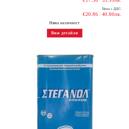
€17.38
33.99лв.
Цена с ДДС:
€20.86
40.80лв.
Няма наличност
Виж детайли