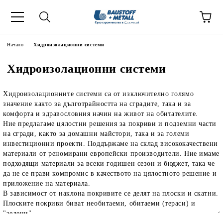
Начало
Хидроизолационни системи
Хидроизолационни системи
Хидроизолационните системи
са от изключително голямо
значение както за дълготрайността на сградите, така и за
комфорта и здравословния начин на живот на обитателите.
Ние предлагаме цялостни решения за покриви и подземни части
на сгради, както за домашни майстори, така и за големи
инвестиционни проекти. Поддържаме на склад висококачествени
материали от реномирани европейски производители. Ние имаме
подходящи материали за всеки годишен сезон и бюджет, така че
да не се прави компромис в качеството на цялостното решение и
приложение на материала.
В зависимост от наклона покривите се делят на плоски и скатни.
Плоските покриви биват необитаеми, обитаеми (тераси) и
"зелени".