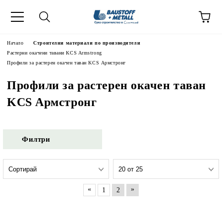
Начало
Строителни материали по производители
Растерни окачени тавани KCS Armstrong
Профили за растерен окачен таван KCS Армстронг
Профили за растерен окачен таван
KCS Армстронг
Филтри
«
»
1
2