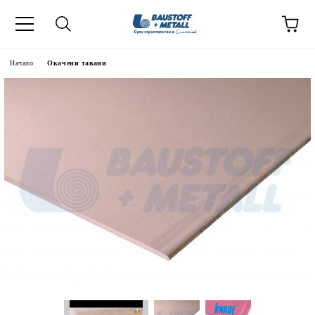
Начало
Окачени тавани