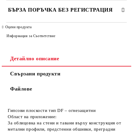
БЪРЗА ПОРЪЧКА БЕЗ РЕГИСТРАЦИЯ
САМО ПОПЪЛНЕТЕ 4 ПОЛЕТА
Оцени продукта
Информация за Съответствие
Детайлно описание
Свързани продукти
Ние ще се свържем с вас в рамките на работния ден. Крайната
цена не включва транспорт.
Файлове
Гипсови плоскости тип DF – огнезащитни
Област на приложение:
За облицовка на стени и тавани върху конструкция от
метални профили, предстенни обшивки, преградни