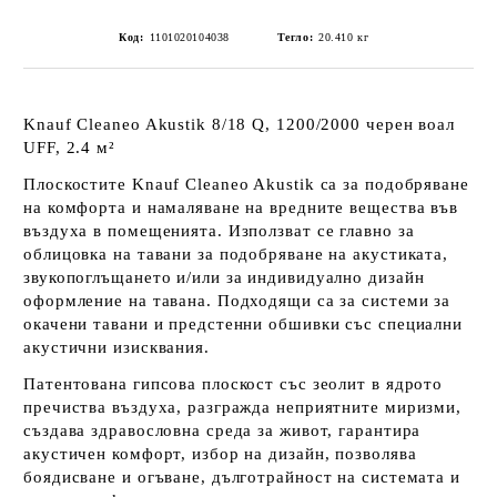
Код:
1101020104038
Тегло:
20.410
кг
Knauf Cleaneo Akustik 8/18 Q, 1200/2000 черен воал
UFF, 2.4 м²
Плоскостите Knauf Cleaneo Akustik са за подобряване
на комфорта и намаляване на вредните вещества във
въздуха в помещенията. Използват се главно за
облицовка на тавани за подобряване на акустиката,
звукопоглъщането и/или за индивидуално дизайн
оформление на тавана. Подходящи са за системи за
окачени тавани и предстенни обшивки със специални
акустични изисквания.
Патентована гипсова плоскост със зеолит в ядрото
пречиства въздуха, разгражда неприятните миризми,
създава здравословна среда за живот, гарантира
акустичен комфорт, избор на дизайн, позволява
боядисване и огъване, дълготрайност на системата и