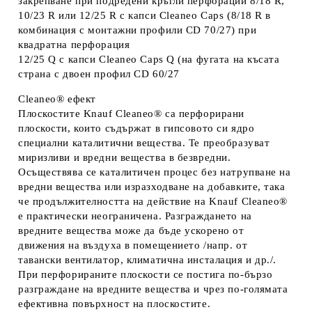
закрепване при подредени кръгли перфорации 8/18 R,
10/23 R или 12/25 R с капси Cleaneo Caps (8/18 R в
комбинация с монтажни профили CD 70/27) при
квадратна перфорация
12/25 Q с капси Cleaneo Caps Q (на фугата на късата
страна с двоен профил CD 60/27
Cleaneo® ефект
Плоскостите Knauf Cleaneo® са перфорирани
плоскости, които съдържат в гипсовото си ядро
специални каталитични вещества. Те преобразуват
миризливи и вредни вещества в безвредни.
Осъществява се каталитичен процес без натрупване на
вредни вещества или изразходване на добавките, така
че продължителността на действие на Knauf Cleaneo®
е практически неограничена. Разграждането на
вредните вещества може да бъде ускорено от
движения на въздуха в помещението /напр. от
тавански вентилатор, климатична инсталация и др./.
При перфорираните плоскости се постига по-бързо
разграждане на вредните вещества и чрез по-голямата
ефективна повърхност на плоскостите.