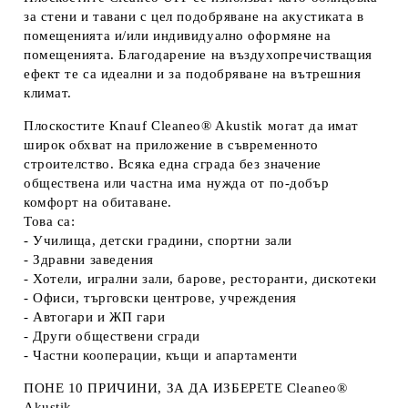
за стени и тавани с цел подобряване на акустиката в
помещенията и/или индивидуално оформяне на
помещенията. Благодарение на въздухопречистващия
ефект те са идеални и за подобряване на вътрешния
климат.
Плоскостите Knauf Cleaneo® Akustik могат да имат
широк обхват на приложение в съвременното
строителство. Всяка една сграда без значение
обществена или частна има нужда от по-добър
комфорт на обитаване.
Това са:
- Училища, детски градини, спортни зали
- Здравни заведения
- Хотели, игрални зали, барове, ресторанти, дискотеки
- Офиси, търговски центрове, учреждения
- Автогари и ЖП гари
- Други обществени сгради
- Частни кооперации, къщи и апартaменти
ПОНЕ 10 ПРИЧИНИ, ЗА ДА ИЗБЕРЕТЕ Cleaneo®
Akustik