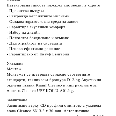
Патентована гипсова плоскост със зеолит в ядрото
- Пречиства въздуха
- Разгражда неприятните миризми
- Създава здравословна среда за живот
- Гарантира акустичен комфорт
- Избор на дизайн
- Позволява боядисване и огъване
- Дълготрайност на системата
- Ценово ефективно решение
- Гарантирано от Кнауф България
Указания
Монтаж
Монтажът се извършва съгласно съответните
стандарти, техническа брошура D12.bg Акустични
окачени тавани Knauf Cleaneo и инструкциите за
монтаж Cleaneo UFF K761U-A01.bg.
Завинтване
Завинтване върху CD профили с винтове с умалена
глава Cleaneo SN 3.5 x 30 mm. Алтернативно