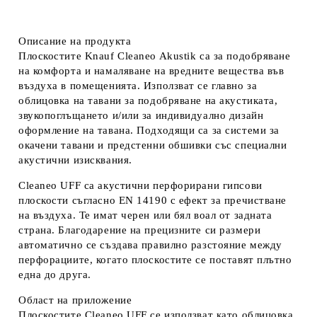
Описание на продукта
Плоскостите Knauf Cleaneo Akustik са за подобряване
на комфорта и намаляване на вредните вещества във
въздуха в помещенията. Използват се главно за
облицовка на тавани за подобряване на акустиката,
звукопоглъщането и/или за индивидуално дизайн
оформление на тавана. Подходящи са за системи за
окачени тавани и предстенни обшивки със специални
акустични изисквания.
Cleaneo UFF са акустични перфорирани гипсови
плоскости съгласно EN 14190 с ефект за пречистване
на въздуха. Те имат черен или бял воал от задната
страна. Благодарение на прецизните си размери
автоматично се създава правилно разстояние между
перфорациите, когато плоскостите се поставят плътно
една до друга.
Област на приложение
Плоскостите Cleaneo UFF се използват като облицовка