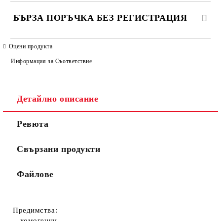
БЪРЗА ПОРЪЧКА БЕЗ РЕГИСТРАЦИЯ
САМО ПОПЪЛНЕТЕ 4 ПОЛЕТА
Оцени продукта
Информация за Съответствие
Детайлно описание
Ревюта
Ние ще се свържем с вас в рамките на работния ден. Крайната
цена не включва транспорт.
Свързани продукти
Файлове
Предимства:
- хомогенни