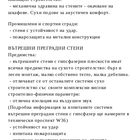
- механична здравина на стените - окачване на
шкафове. Сухи подове за акустичен комфорт.
Промишлени и спортни сгради:
- стени с устойчивост на удар.
- пожарозащита на метални конструкции
ВЪТРЕШНИ ПРЕГРАДНИ СТЕНИ
Предимства:
- вътрешните стени с гипсфазерни плоскости имат
всички предимства на сухото строителство: бърз и
лесен монтаж, малко собствено тегло, малка дебелина.
- отличават се от останалите системи сухо
строителство със своите комплексни високи
строително-физични параметри:
- отлична изолация на въздушен звук
(Подробна информация за изпитаните системи
вътрешни преградни стени с гипсфазер ще намерите в
технически проспект W36)
- устойчивост на удар
- изпитана пожарозащита