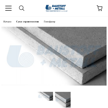
Начало
Сухо строителство
Гипсфазер