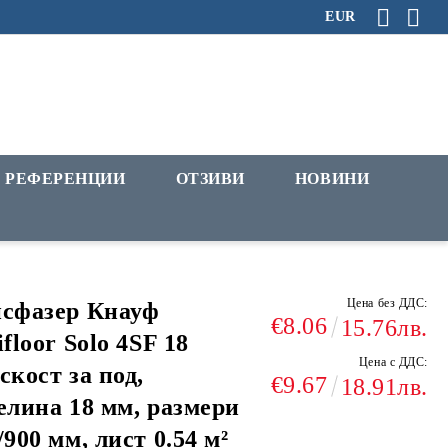
EUR
РЕФЕРЕНЦИИ
ОТЗИВИ
НОВИНИ
Цена без ДДС:
сфазер Кнауф
€8.06
15.76лв.
ifloor Solo 4SF 18
Цена с ДДС:
скост за под,
€9.67
18.91лв.
елина 18 мм, размери
/900 мм, лист 0.54 м²