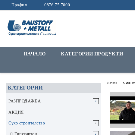
Профил
0876 75 7000
НАЧАЛО
КАТЕГОРИИ ПРОДУКТИ
Начало
Сухо с
КАТЕГОРИИ
РАЗПРОДАЖБА
РАЗПРОДАЖБА Инструменти и
АКЦИЯ
аксесоари
Сухо строителство
РАЗПРОДАЖБА Строителни
Гипскартон
материали