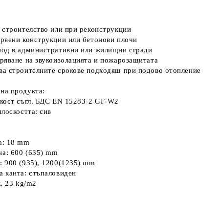
о строителство или при реконструкции
ървени конструкции или бетонови плочи
под в административни или жилищни сгради
бряване на звукоизолацията и пожарозащитата
ва строителните срокове подходящ при подово отопление
на продукта:
скост съгл. БДС EN 15283-2 GF-W2
плоскостта: сив
а: 18 mm
а: 600 (635) mm
: 900 (935), 1200(1235) mm
а канта: стъпаловиден
к. 23 kg/m2