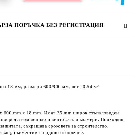
ЪРЗА ПОРЪЧКА БЕЗ РЕГИСТРАЦИЯ
МО ПОПЪЛНЕТЕ 4 ПОЛЕТА
е ще се свържем с вас в рамките на работния ден.
айната цена не включва транспорт.
ина 18 мм, размери 600/900 мм, лист 0.54 м²
mm x 600 mm x 18 mm. Имат 35 mm широк стъпаловиден
г посредством лепило и винтове или кламери. Подходящ
озащитата, съкращава сроковете за строителство.
тяващ, съвместим с подово отопление.