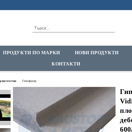
ПРОДУКТИ ПО МАРКИ
НОВИ ПРОДУКТИ
КОНТАКТИ
троителство
Гипсфазер
Гип
Vid
пло
деб
600