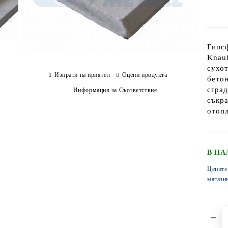
Гипсф
Knauf
сухот
Изпрати на приятел
Оцени продукта
бето
сград
Информация за Съответствие
съкра
отопл
В НА
Цените
магази