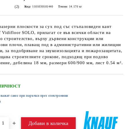
(2)
Код:
1101030101440
Тегло:
14.170
кг
азерни плоскости за сух под със стъпаловиден кант
 Vidifloor SOLO, прилагат се във всички области на
о строителство, върху дървени конструкции или
нови плочи, плаващ под в административни или жилищни
и, за подобряване на звукоизолацията и пожарозащитата,
щава строителните срокове, подходящ при подово
ение, дебелина 18 мм, размери 600/900 мм, лист 0.54 м².
ЛИЧНОСТ
 важат само при поръчки през електронния
н