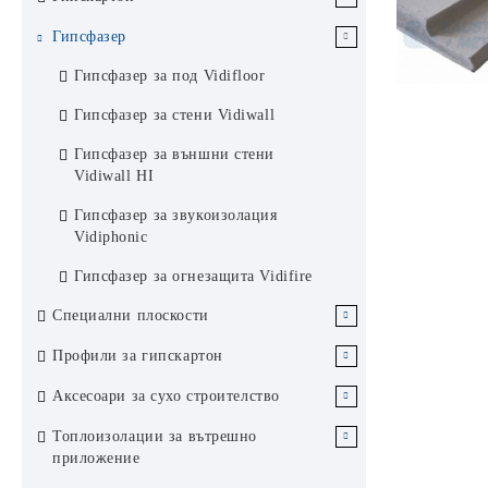
Обикновен гипскартон
Гипсфазер
Влагоустойчив гипскартон
Гипсфазер за под Vidifloor
Пожароустойчив гипскартон
Гипсфазер за стени Vidiwall
Приложения на гипскартон по
Гипсфазер за външни стени
функция
Vidiwall HI
Гипскартон за стени
Гипсфазер за звукоизолация
Vidiphonic
Гипскартон за таван
Гипсфазер за огнезащита Vidifire
Гипскартон за баня
Специални плоскости
Перфорирани плоскости Кнауф
Профили за гипскартон
Cleaneo Akustik / акустика дизайн
CD и UD профили
Аксесоари за сухо строителство
хигиена
CD и UD профили Кнауф
CW и UW профили
Ленти
Топлоизолации за вътрешно
Плоскост Кнауф Диамант
приложение
удароустойчивост
CD и UD профили Балкан Стийл
Профили Кнауф Super Magnum
Композитни и стъклофибърни
UA усилени профили
Окачвачи и телове