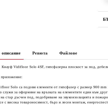
Б
СА
 описание
Ревюта
Файлове
Ни
Кр
 Кнауф Vidifloor Solo 4SF, гипсфазерна плоскост за под, дебел
 приложение:
ifloor Solo са подови елементи от гипсфазер с размер 900 
то служи за оформяне на връзката на елементите един към дру
 на стар дъсчен под, подобряване на звукоизолацията и пожар
се с висока товароносимост, бърз и лесен монтаж, енергоспес