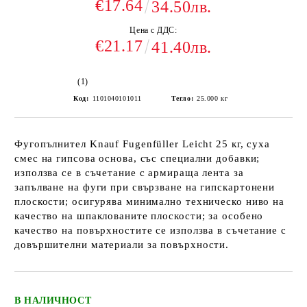
€17.64
34.50лв.
Цена с ДДС:
€21.17
41.40лв.
(1)
Код:
1101040101011
Тегло:
25.000
кг
Фугопълнител Knauf Fugenfüller Leicht 25 кг, суха
смес на гипсова основа, със специални добавки;
използва се в съчетание с армираща лента за
запълване на фуги при свързване на гипскартонени
плоскости; осигурява минимално техническо ниво на
качество на шпаклованите плоскости; за особено
качество на повърхностите се използва в съчетание с
довършителни материали за повърхности.
В НАЛИЧНОСТ