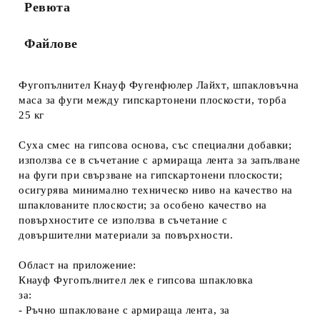
Ревюта
Ние ще се свържем с вас в рамките на работния ден. Крайната
цена не включва транспорт.
Файлове
Фугопълнител Кнауф Фугенфюлер Лайхт, шпакловъчна
маса за фуги между гипскартонени плоскости, торба
25 кг
Суха смес на гипсова основа, със специални добавки;
използва се в съчетание с армираща лента за запълване
на фуги при свързване на гипскартонени плоскости;
осигурява минимално техническо ниво на качество на
шпаклованите плоскости; за особено качество на
повърхностите се използва в съчетание с
довършителни материали за повърхности.
Област на приложение:
Кнауф Фугопълнител лек е гипсова шпакловка
за:
- Ръчно шпакловане с армираща лента, за