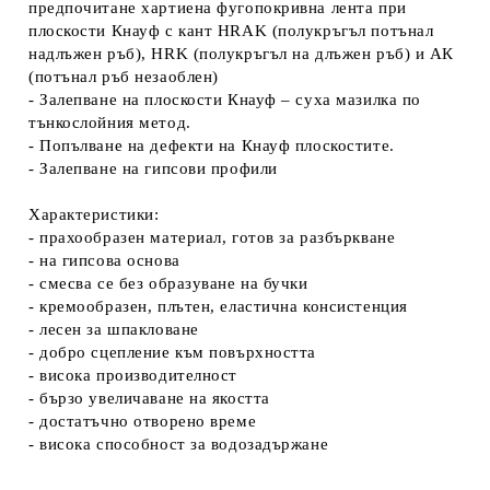
предпочитане хартиена фугопокривна лента при
плоскости Кнауф с кант HRAK (полукръгъл потънал
надлъжен ръб), HRK (полукръгъл на длъжен ръб) и АК
(потънал ръб незаоблен)
- Залепване на плоскости Кнауф – суха мазилка по
тънкослойния метод.
- Попълване на дефекти на Кнауф плоскостите.
- Залепване на гипсови профили
Характеристики:
- прахообразен материал, готов за разбъркване
- на гипсова основа
- смесва се без образуване на бучки
- кремообразен, плътен, еластична консистенция
- лесен за шпакловане
- добро сцепление към повърхността
- висока производителност
- бързо увеличаване на якостта
- достатъчно отворено време
- висока способност за водозадържане