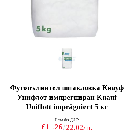
Фугопълнител шпакловка Кнауф
Унифлот импрегниран Knauf
Uniflott imprägniert 5 кг
Цена без ДДС:
€11.26
22.02лв.