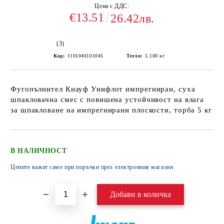
Цена с ДДС:
€13.51
26.42лв.
(3)
Код:
1101040101045
Тегло:
5.100
кг
Фугопълнител Кнауф Унифлот импрегниран, суха
шпакловачна смес с повишена устойчивост на влага
за шпакловане на импрегнирани плоскости, торба 5 кг
В НАЛИЧНОСТ
Цените важат само при поръчки през електронния магазин