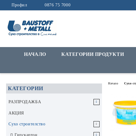
Профил
0876 75 7000
НАЧАЛО
КАТЕГОРИИ ПРОДУКТИ
Начало
Сухо с
КАТЕГОРИИ
РАЗПРОДАЖБА
РАЗПРОДАЖБА Инструменти и
АКЦИЯ
аксесоари
Сухо строителство
РАЗПРОДАЖБА Строителни
Гипскартон
материали