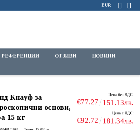
EUR
РЕФЕРЕНЦИИ
ОТЗИВИ
НОВИНИ
Цена без ДДС:
нд Кнауф за
€77.27
151.13лв.
роскопични основи,
Цена с ДДС:
а 15 кг
€92.72
181.34лв.
01040101048
Тегло:
15.000
кг