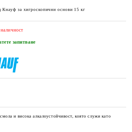
 Кнауф за хигроскопични основи 15 кг
 наличност
атете запитване
смола и висока алкалоустойчивост, която служи като