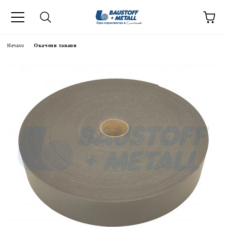
Начало
Окачени тавани