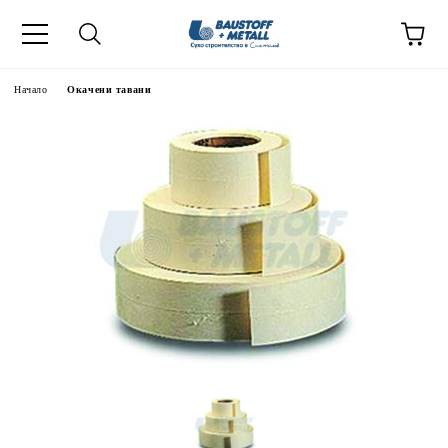
Начало
Окачени тавани