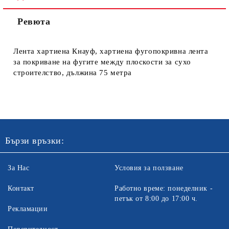
Ревюта
Ние ще се свържем с вас в рамките на работния ден. Крайната
цена не включва транспорт.
Лента хартиена Кнауф, хартиена фугопокривна лента
за покриване на фугите между плоскости за сухо
строителство, дължина 75 метра
Бързи връзки:
За Нас
Условия за ползване
Контакт
Работно време: понеделник -
петък от 8:00 до 17:00 ч.
Рекламации