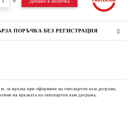
ЪРЗА ПОРЪЧКА БЕЗ РЕГИСТРАЦИЯ
МО ПОПЪЛНЕТЕ 4 ПОЛЕТА
е ще се свържем с вас в рамките на работния ден.
айната цена не включва транспорт.
м, за връзка при оформяне на гипскартон към дограма,
атини на връзката на гипскартон към дограма,