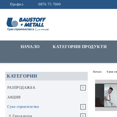
Профил
0876 75 7000
НАЧАЛО
КАТЕГОРИИ ПРОДУКТИ
Начало
Сухо с
КАТЕГОРИИ
РАЗПРОДАЖБА
РАЗПРОДАЖБА Инструменти и
АКЦИЯ
аксесоари
Сухо строителство
РАЗПРОДАЖБА Строителни
Гипскартон
материали