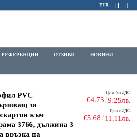
EUR
РЕФЕРЕНЦИИ
ОТЗИВИ
НОВИНИ
Цена без ДДС:
офил PVC
€4.73
9.25лв.
ършващ за
Цена с ДДС:
скартон към
€5.68
11.11лв.
рама 3766, дължина 3
за връзка на