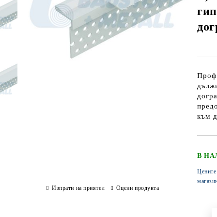
гип
дог
Профи
дължи
догра
предо
към д
В НА
Цените
магази
Изпрати на приятел
Оцени продукта