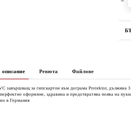
Б
СА
 описание
Ревюта
Файлове
Ни
Кр
C завършващ за гипскартон към дограма Protektor, дължина 3 
 перфектно оформяне, здравина и предотвратява поява на пукн
но в Германия