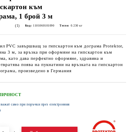
скартон към
рама, 1 брой 3 м
(1)
Код:
1101060101090
Тегло:
0.230
кг
л PVC завършващ за гипскартон към дограма Protektor,
на 3 м, за връзка при оформяне на гипскартон към
ма, като дава перфектно оформяне, здравина и
твратява поява на пукнатини на връзката на гипскартон
ограма, произведено в Германия
ЛИЧНОСТ
 важат само при поръчки през електронния
н