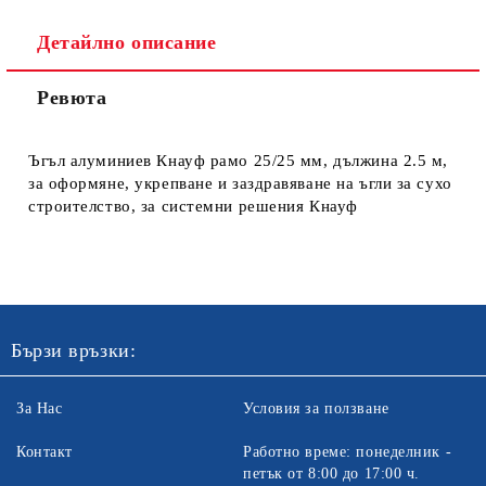
Детайлно описание
Ревюта
Ние ще се свържем с вас в рамките на работния ден. Крайната
цена не включва транспорт.
Ъгъл алуминиев Кнауф рамо 25/25 мм, дължина 2.5 м,
за оформяне, укрепване и заздравяване на ъгли за сухо
строителство, за системни решения Кнауф
Бързи връзки:
За Нас
Условия за ползване
Контакт
Работно време: понеделник -
петък от 8:00 до 17:00 ч.