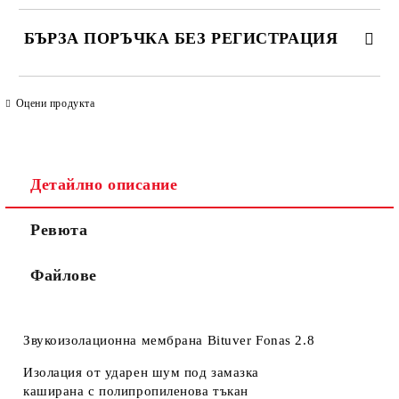
БЪРЗА ПОРЪЧКА БЕЗ РЕГИСТРАЦИЯ
САМО ПОПЪЛНЕТЕ 4 ПОЛЕТА
Оцени продукта
Детайлно описание
Ревюта
Ние ще се свържем с вас в рамките на работния ден. Крайната
цена не включва транспорт.
Файлове
Звукоизолационна мембрана Bituver Fonas 2.8
Изолация от ударен шум под замазка
каширана с полипропиленова тъкан