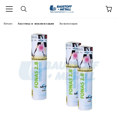
Начало
Акустика и звукоизолация
Звукоизолация