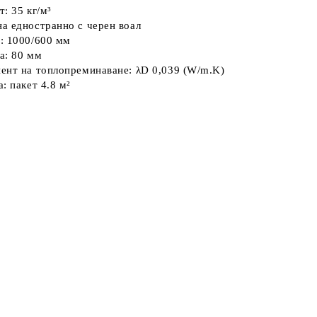
ст:
35 кг/м³
а едностранно с черен воал
:
1000/600 мм
а:
80 мм
ент на топлопреминаване:
λD 0,039 (W/m.K)
а:
пакет 4.8 м²