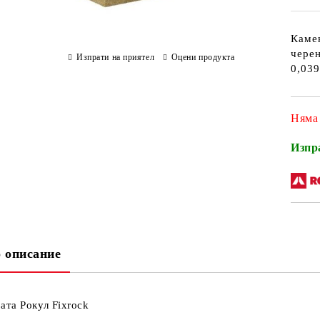
Камен
черен
Изпрати на приятел
Оцени продукта
0,039
Няма
Изпр
 описание
ата Рокул Fixrock