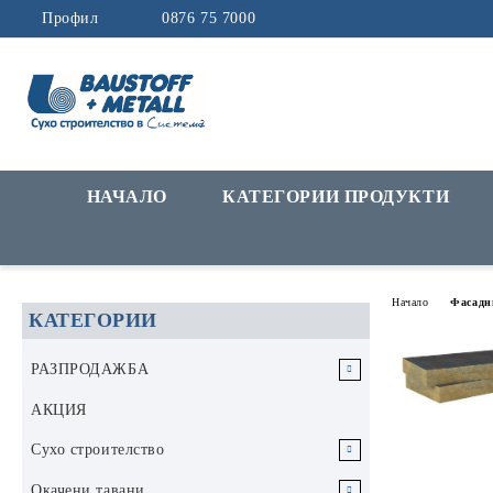
Профил
0876 75 7000
НАЧАЛО
КАТЕГОРИИ ПРОДУКТИ
Начало
Фасадн
КАТЕГОРИИ
РАЗПРОДАЖБА
РАЗПРОДАЖБА Инструменти и
АКЦИЯ
аксесоари
Сухо строителство
РАЗПРОДАЖБА Строителни
Гипскартон
Окачени тавани
материали