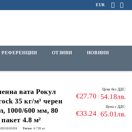
EUR
РЕФЕРЕНЦИИ
ОТЗИВИ
НОВИНИ
Цена без ДДС:
енна вата Рокул
€27.70
54.18лв.
rock 35 кг/м³ черен
Цена с ДДС:
л, 1000/600 мм, 80
€33.24
65.01лв.
 пакет 4.8 м²
02020101026
Тегло:
6.720
кг