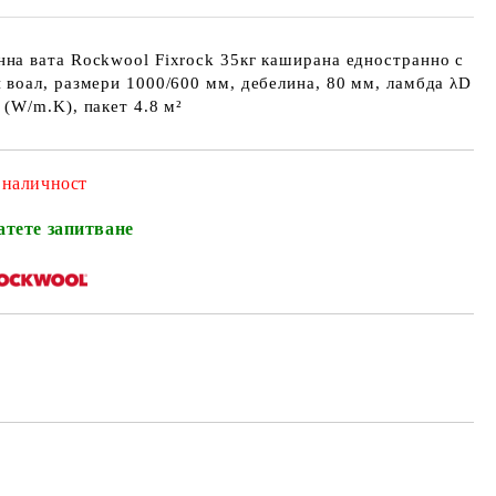
на вата Rockwool Fixrock 35кг каширана едностранно с
 воал, размери 1000/600 мм, дебелина, 80 мм, ламбда λD
 (W/m.K), пакет 4.8 м²
 наличност
атете запитване