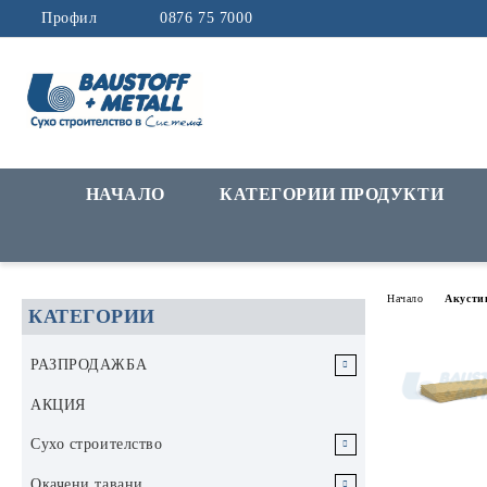
Профил
0876 75 7000
НАЧАЛО
КАТЕГОРИИ ПРОДУКТИ
Начало
Акусти
КАТЕГОРИИ
РАЗПРОДАЖБА
РАЗПРОДАЖБА Инструменти и
АКЦИЯ
аксесоари
Сухо строителство
РАЗПРОДАЖБА Строителни
Гипскартон
Окачени тавани
материали