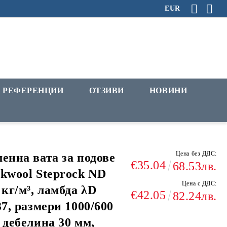
EUR
РЕФЕРЕНЦИИ
ОТЗИВИ
НОВИНИ
Цена без ДДС:
енна вата за подове
€35.04
68.53лв.
kwool Steprock ND
Цена с ДДС:
 кг/м³, ламбда λD
€42.05
82.24лв.
37, размери 1000/600
 дебелина 30 мм,