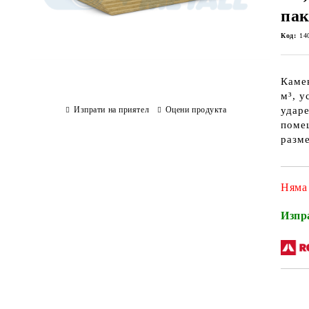
пак
Код:
14
Камен
м³, у
Изпрати на приятел
Оцени продукта
ударе
помещ
разме
Няма
Изпр