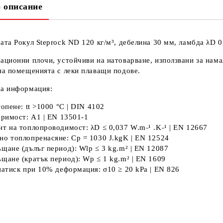
 описание
ата Рокул Steprock ND 120 кг/м³, дебелина 30 мм, ламбда λD 0
ационни плочи, устойчиви на натоварване, използвани за нам
на помещенията c леки плаващи подове.
ка информация:
топене:
tt >1000 °C | DIN 4102
оримост:
A1 | EN 13501-1
нт на топлопроводимост:
λD ≤ 0,037 W.m˗¹ .K˗¹ | EN 12667
но топлопренасяне:
Cp = 1030 J.kgK | EN 12524
щане (дълъг период):
Wlp ≤ 3 kg.m² | EN 12087
щане (кратък период):
Wp ≤ 1 kg.m² | EN 1609
натиск при 10% деформация:
σ10 ≥ 20 kPa | EN 826