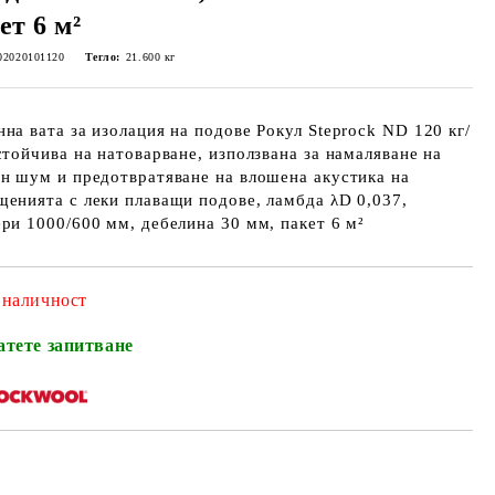
ет 6 м²
02020101120
Тегло:
21.600
кг
на вата за изолация на подове Рокул Steprock ND 120 кг/
стойчивa на натоварване, използванa за намаляване на
н шум и предотвратяване на влошена акустика на
енията c леки плаващи подове, ламбда λD 0,037,
ри 1000/600 мм, дебелина 30 мм, пакет 6 м²
 наличност
атете запитване