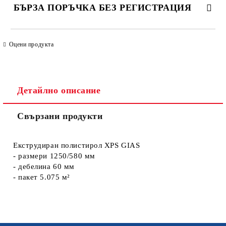
БЪРЗА ПОРЪЧКА БЕЗ РЕГИСТРАЦИЯ
САМО ПОПЪЛНЕТЕ 4 ПОЛЕТА
Оцени продукта
Детайлно описание
Свързани продукти
Ние ще се свържем с вас в рамките на работния ден. Крайната
цена не включва транспорт.
Екструдиран полистирол XPS GIAS
- размери 1250/580 мм
- дебелина 60 мм
- пакет 5.075 м²