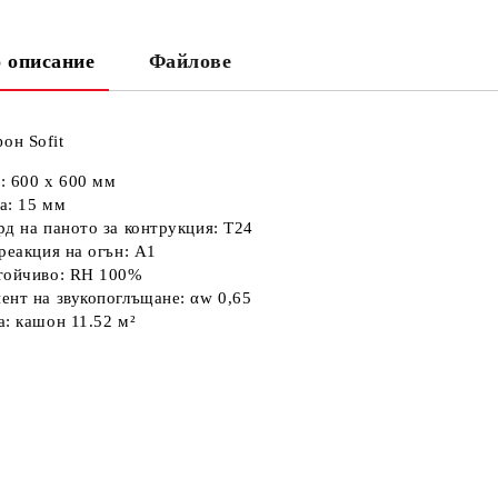
 описание
Файлове
Ни
Кр
он Sofit
и:
600 х 600 мм
а:
15 мм
рд на паното за контрукция:
Т24
 реакция на огън:
А1
тойчиво:
RH 100%
ент на звукопоглъщане:
αw 0,65
а:
кашон 11.52 м²