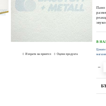
Пано 
разме
реакц
звуко
В НА
Цените
Изпрати на приятел
Оцени продукта
магази
Б
СА