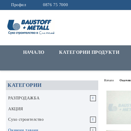
Профил
0876 75 7000
НАЧАЛО
КАТЕГОРИИ ПРОДУКТИ
Начало
Окачен
КАТЕГОРИИ
РАЗПРОДАЖБА
РАЗПРОДАЖБА Инструменти и
АКЦИЯ
аксесоари
Сухо строителство
РАЗПРОДАЖБА Строителни
Гипскартон
Окачени тавани
материали