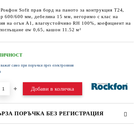
Рокфон Sofit прав борд на паното за контрукция Т24,
р 600/600 мм, дебелина 15 мм, негоримо с клас на
ия на огън А1, влагоустойчиво RH 100%, коефициент на
поглъщане αw 0,65, кашон 11.52 м²
ЛИЧНОСТ
 важат само при поръчки през електронния
н
ЪРЗА ПОРЪЧКА БЕЗ РЕГИСТРАЦИЯ
МО ПОПЪЛНЕТЕ 4 ПОЛЕТА