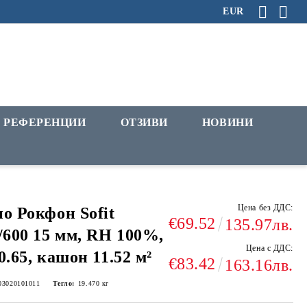
EUR
РЕФЕРЕНЦИИ
ОТЗИВИ
НОВИНИ
Цена без ДДС:
о Рокфон Sofit
€69.52
135.97лв.
/600 15 мм, RH 100%,
Цена с ДДС:
0.65, кашон 11.52 м²
€83.42
163.16лв.
03020101011
Тегло:
19.470
кг