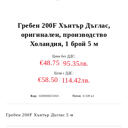
Гребен 200F Хънтър Дъглас,
оригинален, производство
Холандия, 1 брой 5 м
Цена без ДДС:
€48.75
95.35лв.
Цена с ДДС:
€58.50
114.42лв.
Код:
1203030251021
Тегло:
0.320
кг
Гребен 200F Хънтър Дъглас 5 м