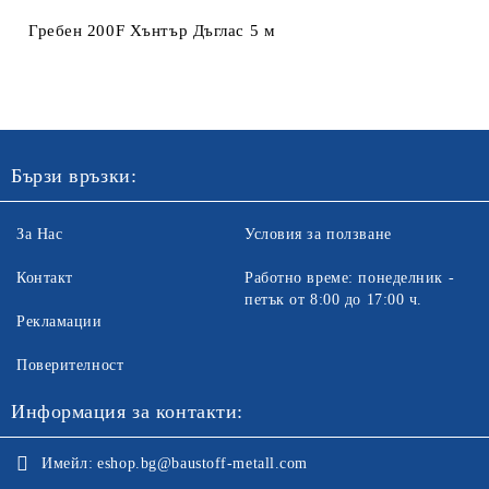
Гребен 200F Хънтър Дъглас 5 м
Ние ще се свържем с вас в рамките на работния ден. Крайната
цена не включва транспорт.
Бързи връзки:
За Нас
Условия за ползване
Контакт
Работно време: понеделник -
петък от 8:00 до 17:00 ч.
Рекламации
Поверителност
Информация за контакти:
Имейл:
eshop.bg@baustoff-metall.com