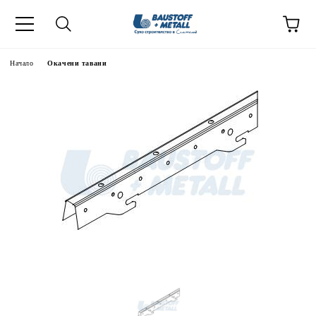
Начало
Окачени тавани