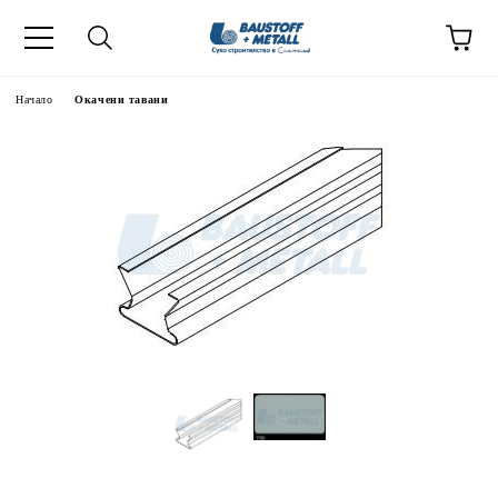
Начало
Окачени тавани