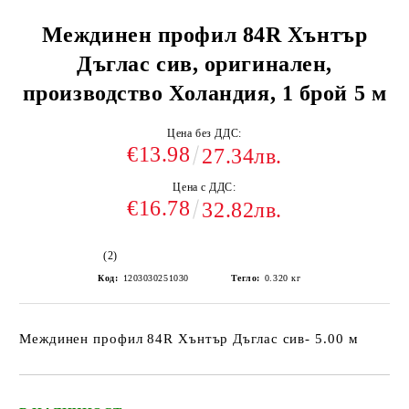
Междинен профил 84R Хънтър
Дъглас сив, оригинален,
производство Холандия, 1 брой 5 м
Цена без ДДС:
€13.98
27.34лв.
Цена с ДДС:
€16.78
32.82лв.
(2)
Код:
1203030251030
Тегло:
0.320
кг
Междинен профил 84R Хънтър Дъглас сив- 5.00 м