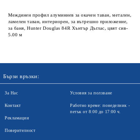
Ние ще се свържем с вас в рамките на работния ден. Крайната
цена не включва транспорт.
Междинен профил алуминиев за окачен таван, метален,
ламелен таван, интериорен, за вътрешно приложение,
за баня, Hunter Douglas 84R Хънтър Дъглас, цвят сив-
5.00 м
Бързи връзки:
За Нас
Условия за ползване
Контакт
Работно време: понеделник -
петък от 8:00 до 17:00 ч.
Рекламации
Поверителност