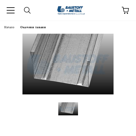
Начало
Окачени тавани