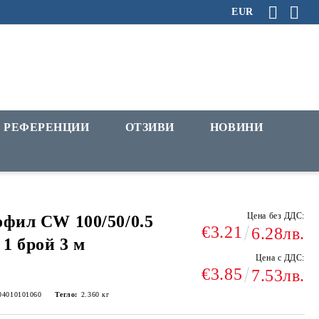
EUR
РЕФЕРЕНЦИИ
ОТЗИВИ
НОВИНИ
Цена без ДДС:
фил CW 100/50/0.5
€3.21
6.28лв.
 1 брой 3 м
Цена с ДДС:
€3.85
7.53лв.
04010101060
Тегло:
2.360
кг