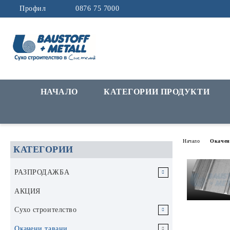
Профил
0876 75 7000
НАЧАЛО
КАТЕГОРИИ ПРОДУКТИ
Начало
Окачен
КАТЕГОРИИ
РАЗПРОДАЖБА
РАЗПРОДАЖБА Инструменти и
АКЦИЯ
аксесоари
Сухо строителство
РАЗПРОДАЖБА Строителни
Гипскартон
Окачени тавани
материали