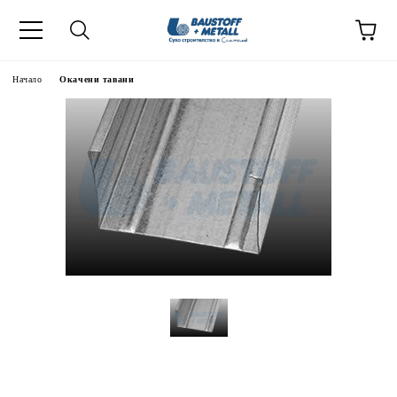
Начало
Окачени тавани