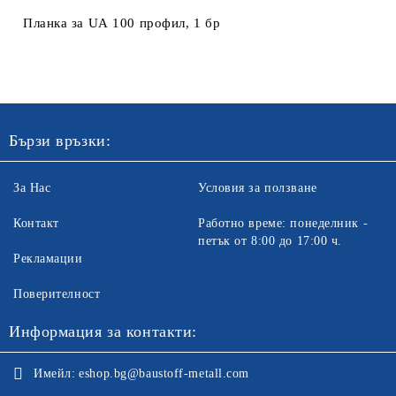
Планка за UА 100 профил, 1 бр
Ние ще се свържем с вас в рамките на работния ден. Крайната
цена не включва транспорт.
Бързи връзки:
За Нас
Условия за ползване
Контакт
Работно време: понеделник -
петък от 8:00 до 17:00 ч.
Рекламации
Поверителност
Информация за контакти:
Имейл:
eshop.bg@baustoff-metall.com