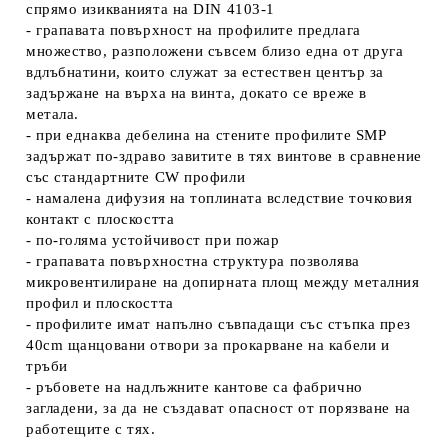
спрямо изикванията на DIN 4103-1
- грапавата повърхност на профилите предлага
множество, разположени съвсем близо една от друга
вдлъбнатини, които служат за естествен център за
задържане на върха на винта, докато се вреже в
метала.
- при еднаква дебелина на стените профилите SMP
задържат по-здраво завитите в тях винтове в сравнение
със стандартните CW профили
- намалена дифузия на топлината вследствие точковия
контакт с плоскостта
- по-голяма устойчивост при пожар
- грапавата повърхностна структура позволява
микровентилиране на допирната площ между металния
профил и плоскостта
- профилите имат напълно съвпадащи със стъпка през
40cm щанцовани отвори за прокарване на кабели и
тръби
- ръбовете на надлъжните кантове са фабрично
загладени, за да не създават опасност от порязване на
работещите с тях.