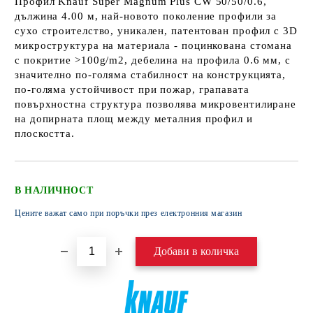
Профил Knauf Super Magnum Plus CW 50/50/0.6,
дължина 4.00 м, най-новото поколение профили за
сухо строителство, уникален, патентован профил с 3D
микроструктура на материала - поцинкована стомана
с покритие >100g/m2, дебелина на профила 0.6 мм, с
значително по-голяма стабилност на конструкцията,
по-голяма устойчивост при пожар, грапавата
повърхностна структура позволява микровентилиране
на допирната площ между металния профил и
плоскостта.
В НАЛИЧНОСТ
Цените важат само при поръчки през електронния магазин