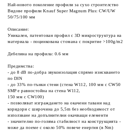
Най-новото поколение профили за сухо строителство
Видове профили Knauf Super Magnum Plus: CW/UW
50/75/100 мм
Описание:
Уникален, патентован профил с 3D микроструктура на
материала - поцинкована стомана с покритие >100g/m2
Дебелина на профила: 0.6 мм
Предимства:
- до 8 dB по-добра звукоизолация спрямо изискването
по DIN
- до 33% по-тънки стени (стена W112, 100 мм c CW50
SMP e равностойна на стена W112,
150 мм c CW100)
- позволяват изграждането на окачени тавани над
коридори с широчина до 5,5m без необходимост от
използване на допълнителни окачващи елементи
- значително по-голяма стабилност на конструкцията -
може да поеме с около 50% повече енергия (в Nm)