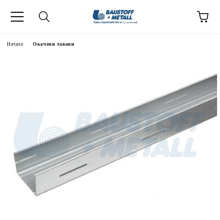
Начало
Окачени тавани