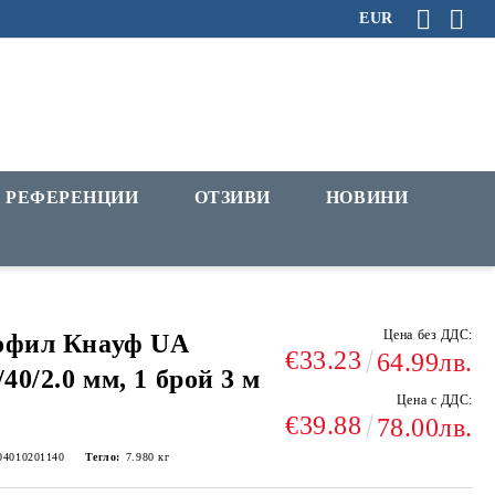
EUR
РЕФЕРЕНЦИИ
ОТЗИВИ
НОВИНИ
Цена без ДДС:
офил Кнауф UА
€33.23
64.99лв.
/40/2.0 мм, 1 брой 3 м
Цена с ДДС:
€39.88
78.00лв.
04010201140
Тегло:
7.980
кг