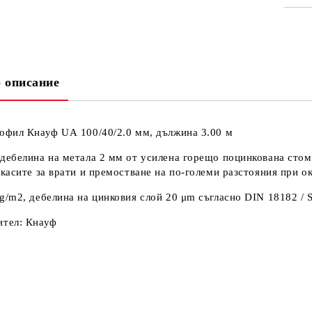
СА
 описание
Ни
Кр
офил Кнауф UА 100/40/2.0 мм, дължина 3.00 м
дебелина на метала 2 мм от усилена горещо поцинкована стома
 касите за врати и премостване на по-големи разстояния при о
g/m2, дебелина на цинковия слой 20 μm съгласно DIN 18182 / 
ител: Кнауф