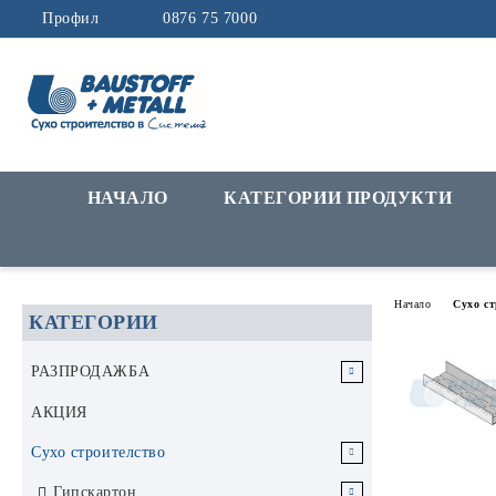
Профил
0876 75 7000
НАЧАЛО
КАТЕГОРИИ ПРОДУКТИ
Начало
Сухо с
КАТЕГОРИИ
РАЗПРОДАЖБА
РАЗПРОДАЖБА Инструменти и
АКЦИЯ
аксесоари
Сухо строителство
РАЗПРОДАЖБА Строителни
Гипскартон
материали