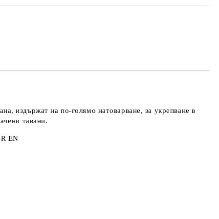
МО ПОПЪЛНЕТЕ 4 ПОЛЕТА
е ще се свържем с вас в рамките на работния ден.
айната цена не включва транспорт.
на, издържат на по-голямо натоварване, за укрепване в
качени тавани.
SR EN