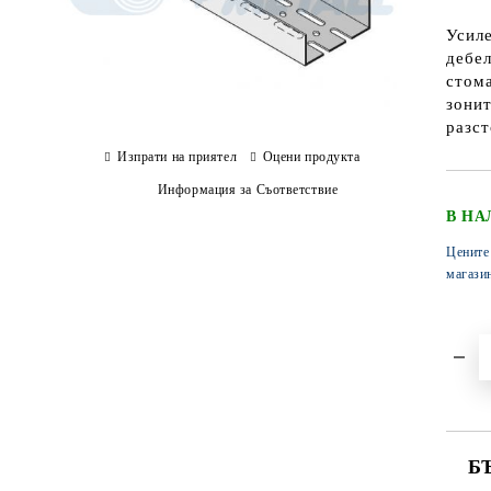
Усиле
дебел
стома
зонит
разст
Изпрати на приятел
Оцени продукта
Информация за Съответствие
В НА
Цените
магази
Б