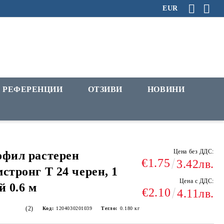
EUR
РЕФЕРЕНЦИИ
ОТЗИВИ
НОВИНИ
Цена без ДДС:
фил растерен
€1.75
3.42лв.
стронг Т 24 черен, 1
Цена с ДДС:
й 0.6 м
€2.10
4.11лв.
(2)
Код:
1204030201039
Тегло:
0.180
кг