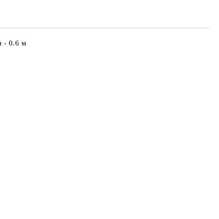
е ще се свържем с вас в рамките на работния ден.
айната цена не включва транспорт.
 - 0.6 м