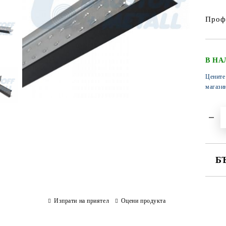
Профи
В НА
Цените
магази
Б
СА
Изпрати на приятел
Оцени продукта