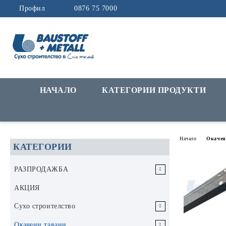
Профил
0876 75 7000
НАЧАЛО
КАТЕГОРИИ ПРОДУКТИ
Начало
Окачен
КАТЕГОРИИ
РАЗПРОДАЖБА
РАЗПРОДАЖБА Инструменти и
АКЦИЯ
аксесоари
Сухо строителство
РАЗПРОДАЖБА Строителни
Гипскартон
Окачени тавани
материали