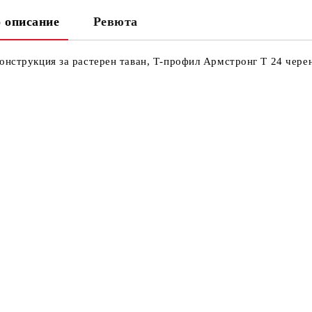
Ни
 описание
Ревюта
Кр
онструкция за растерен таван, Т-профил Армстронг Т 24 черен