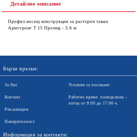
Детайлно описание
Профил носещ конструкция за растерен таван
Армстронг Т 15 Прелюд - 3.6 м
Ние ще се свържем с вас в рамките на работния ден. Крайната
цена не включва транспорт.
Бързи връзки:
За Нас
Условия за ползване
Контакт
Работно време: понеделник -
петък от 8:00 до 17:00 ч.
Рекламации
Поверителност
Информация за контакти: