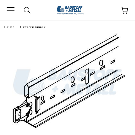
Начало
Окачени тавани