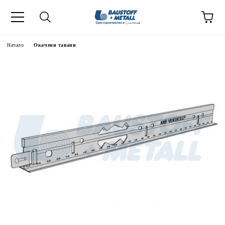
Начало
Окачени тавани