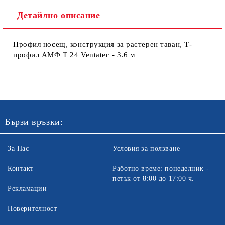
Детайлно описание
Профил носещ, конструкция за растерен таван, Т-
профил АМФ Т 24 Ventatec - 3.6 м
Ние ще се свържем с вас в рамките на работния ден. Крайната
цена не включва транспорт.
Бързи връзки:
За Нас
Условия за ползване
Контакт
Работно време: понеделник -
петък от 8:00 до 17:00 ч.
Рекламации
Поверителност