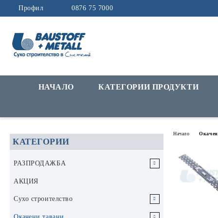
Профил
0876 75 7000
НАЧАЛО
КАТЕГОРИИ ПРОДУКТИ
Начало
Окачен
КАТЕГОРИИ
РАЗПРОДАЖБА
РАЗПРОДАЖБА Инструменти и
АКЦИЯ
аксесоари
Сухо строителство
РАЗПРОДАЖБА Строителни
Гипскартон
Окачени тавани
материали