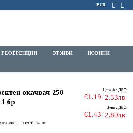
EUR
РЕФЕРЕНЦИИ
ОТЗИВИ
НОВИНИ
Цена без ДДС:
ектен окачвач 250
€1.19
2.33лв.
 1 бр
Цена с ДДС:
€1.43
2.80лв.
04040101058
Тегло:
0.050
кг