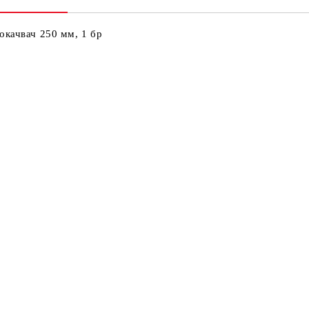
Ни
Кр
окачвач 250 мм, 1 бр