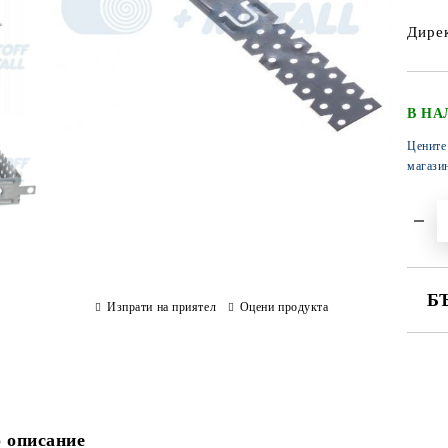
Дирек
В НА
Цените
магази
Б
Изпрати на приятел
Оцени продукта
СА
 описание